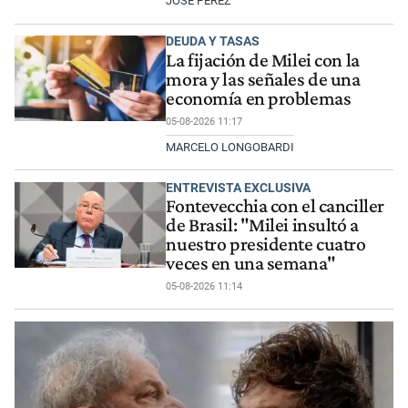
JOSÉ PÉREZ
DEUDA Y TASAS
La fijación de Milei con la
mora y las señales de una
economía en problemas
05-08-2026 11:17
MARCELO LONGOBARDI
ENTREVISTA EXCLUSIVA
Fontevecchia con el canciller
de Brasil: "Milei insultó a
nuestro presidente cuatro
veces en una semana"
05-08-2026 11:14