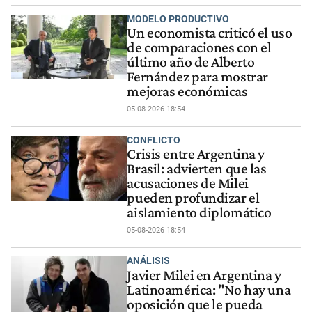
MODELO PRODUCTIVO
Un economista criticó el uso
de comparaciones con el
último año de Alberto
Fernández para mostrar
mejoras económicas
05-08-2026 18:54
CONFLICTO
Crisis entre Argentina y
Brasil: advierten que las
acusaciones de Milei
pueden profundizar el
aislamiento diplomático
05-08-2026 18:54
ANÁLISIS
Javier Milei en Argentina y
Latinoamérica: "No hay una
oposición que le pueda