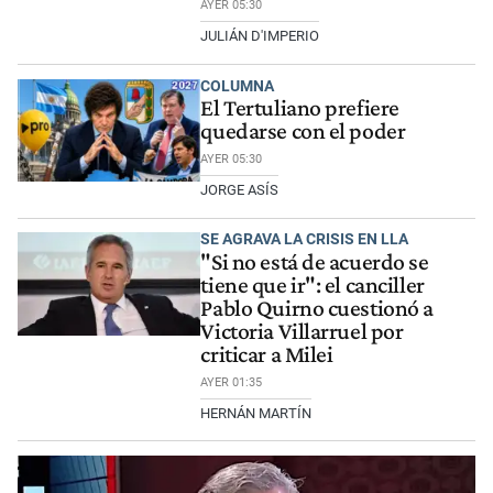
AYER 05:30
JULIÁN D'IMPERIO
COLUMNA
El Tertuliano prefiere
quedarse con el poder
AYER 05:30
JORGE ASÍS
SE AGRAVA LA CRISIS EN LLA
"Si no está de acuerdo se
tiene que ir": el canciller
Pablo Quirno cuestionó a
Victoria Villarruel por
criticar a Milei
AYER 01:35
HERNÁN MARTÍN