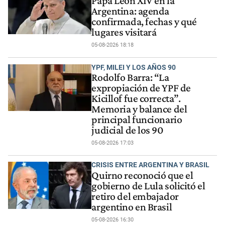
Papa León XIV en la
Argentina: agenda
confirmada, fechas y qué
lugares visitará
05-08-2026 18:18
YPF, MILEI Y LOS AÑOS 90
Rodolfo Barra: “La
expropiación de YPF de
Kicillof fue correcta”.
Memoria y balance del
principal funcionario
judicial de los 90
05-08-2026 17:03
CRISIS ENTRE ARGENTINA Y BRASIL
Quirno reconoció que el
gobierno de Lula solicitó el
retiro del embajador
argentino en Brasil
05-08-2026 16:30