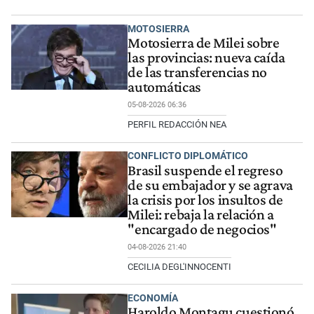
MOTOSIERRA
Motosierra de Milei sobre
las provincias: nueva caída
de las transferencias no
automáticas
05-08-2026 06:36
PERFIL REDACCIÓN NEA
CONFLICTO DIPLOMÁTICO
Brasil suspende el regreso
de su embajador y se agrava
la crisis por los insultos de
Milei: rebaja la relación a
"encargado de negocios"
04-08-2026 21:40
CECILIA DEGL'INNOCENTI
ECONOMÍA
Haroldo Montagu cuestionó