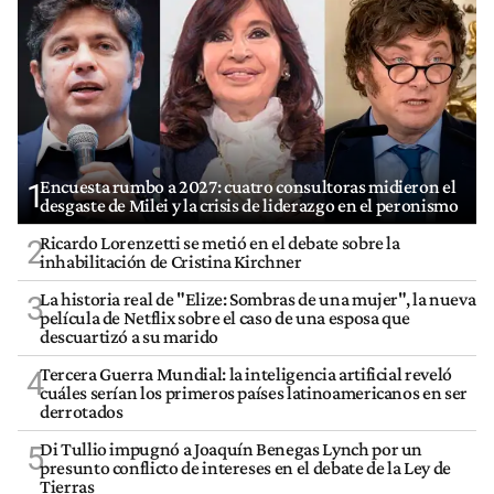
Encuesta rumbo a 2027: cuatro consultoras midieron el
1
desgaste de Milei y la crisis de liderazgo en el peronismo
Ricardo Lorenzetti se metió en el debate sobre la
2
inhabilitación de Cristina Kirchner
La historia real de "Elize: Sombras de una mujer", la nueva
3
película de Netflix sobre el caso de una esposa que
descuartizó a su marido
Tercera Guerra Mundial: la inteligencia artificial reveló
4
cuáles serían los primeros países latinoamericanos en ser
derrotados
Di Tullio impugnó a Joaquín Benegas Lynch por un
5
presunto conflicto de intereses en el debate de la Ley de
Tierras