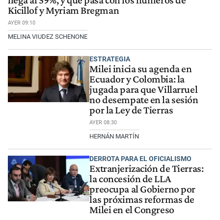
llega al 59%, y qué pasa con los números de
Kicillof y Myriam Bregman
AYER 09:10
MELINA VIUDEZ SCHENONE
ESTRATEGIA
Milei inicia su agenda en
Ecuador y Colombia: la
jugada para que Villarruel
no desempate en la sesión
por la Ley de Tierras
AYER 08:30
HERNÁN MARTÍN
DERROTA PARA EL OFICIALISMO
Extranjerización de Tierras:
la concesión de LLA
preocupa al Gobierno por
las próximas reformas de
Milei en el Congreso