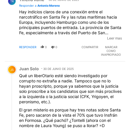
TR
Responder a
Antonio Moreno
Hay indicios claros de una conexión entre el
narcotráfico en Santa Fe y las rutas marítimas hacia
Europa, incluyendo Hamburgo como uno de los
principales puertos de entrada. La provincia de Santa
Fe, especialmente a través del Puerto de San
Lorenzo, ha sido señalada como un punto estratégico
Leer mas
para el envío de drogas al exterior, camufladas en
RESPONDER
0
0
COMPARTIR
MARCAR
cargas legales. Tenga presente que Santa Fe funciona
COMO
como un territorio de acopio y fraccionamiento, las
INAPROPIADO
bandas son fragmentadas, informales y violentas, con
Comentario de Juan Solo.
conflictos internos constantes y uso frecuente de
Juan Solo
sicarios. Hamburgo, en cambio, es un puerto de
30 DE JUNIO DE 2025
JS
entrada y distribución internacional, donde el
Qué un liberOtario esté siendo investigado por
narcotráfico opera con estructuras más empresariales
corrupto no extraña a nadie. Tampoco que no lo
y menos visibles.
hayan proscripto, porque ya sabemos que la justicia
solo proscribe a los candidatos que son más proclives
a la izquierda o la justicia social (CFK, Yrigoyen, el
peronismo, etc.).
El gran misterio es porque hay tres notas sobre Santa
Fe, pero sacaron de la vista el 70% que tuvo Insfrán
en Formosa. ¿Qué pachó? ¿Tontelli (ahora con el
nombre de Laura Young) se puso a llorar? =D