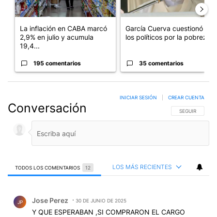
La inflación en CABA marcó
García Cuerva cuestionó a
2,9% en julio y acumula
los políticos por la pobreza
19,4...
195 comentarios
35 comentarios
INICIAR SESIÓN
|
CREAR CUENTA
Conversación
SIGA ESTA CO
SEGUIR
LOS MÁS RECIENTES
TODOS LOS COMENTARIOS
12
Todos los comentarios
Comentario de Jose Perez.
Jose Perez
30 DE JUNIO DE 2025
JP
Y QUE ESPERABAN ,SI COMPRARON EL CARGO