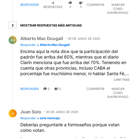
4
RESPONDER
COMPARTIR
MARCAR
RESPUESTAS
5
3
COMO
INAPROPIADO
2 respuestas más antiguas
MOSTRAR RESPUESTAS MÁS ANTIGUAS
2
Respuesta de Alberto Mac Dougall.
Alberto Mac Dougall
30 DE JUNIO DE 2025
AM
Responder a
Alberto Mac Dougall
Encima aquí la nota dice que la participación del
padrón fue arriba del 60%, mientras que el diario
Clarín menciona que fue arriba del 70%. Teniendo en
cuenta que otras provincias, incluso CABA el
porcentaje fue muchísimo menor, ni hablar Santa Fé,
puedo entender si algunos dan la excusa que los
Leer mas
habitantes de Formosa están aterrados con el
RESPONDER
0
0
COMPARTIR
MARCAR
gobernador....
COMO
INAPROPIADO
Respuesta de Juan Solo.
Juan Solo
30 DE JUNIO DE 2025
JS
Responder a
este mensaje
Deberías preguntarle a formoseños porque votan
como votan.