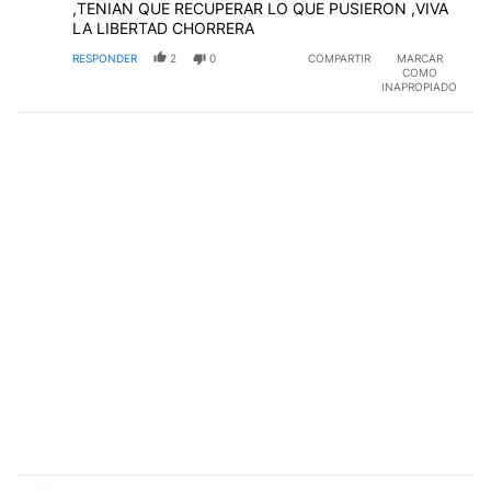
,TENIAN QUE RECUPERAR LO QUE PUSIERON ,VIVA
LA LIBERTAD CHORRERA
RESPONDER
2
0
COMPARTIR
MARCAR
COMO
INAPROPIADO
Comentario de Silvia Della Savia deSanguineti.