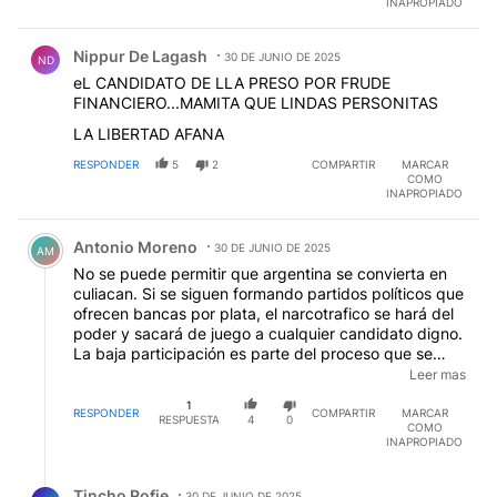
INAPROPIADO
Comentario de Nippur De Lagash.
Nippur De Lagash
30 DE JUNIO DE 2025
ND
eL CANDIDATO DE LLA PRESO POR FRUDE
FINANCIERO...MAMITA QUE LINDAS PERSONITAS
LA LIBERTAD AFANA
RESPONDER
5
2
COMPARTIR
MARCAR
COMO
INAPROPIADO
Comentario de Antonio Moreno.
Antonio Moreno
30 DE JUNIO DE 2025
AM
No se puede permitir que argentina se convierta en
culiacan. Si se siguen formando partidos políticos que
ofrecen bancas por plata, el narcotrafico se hará del
poder y sacará de juego a cualquier candidato digno.
La baja participación es parte del proceso que se
menciona, la cual es una absoluta mentira. Aca la
Leer mas
gente vota, porque para la gente votar es como mirar
1
un boca river. Dejen de mentirle a la población.
RESPONDER
COMPARTIR
MARCAR
RESPUESTA
4
0
COMO
INAPROPIADO
Respuesta de Tincho Rofie.
Tincho Rofie
30 DE JUNIO DE 2025