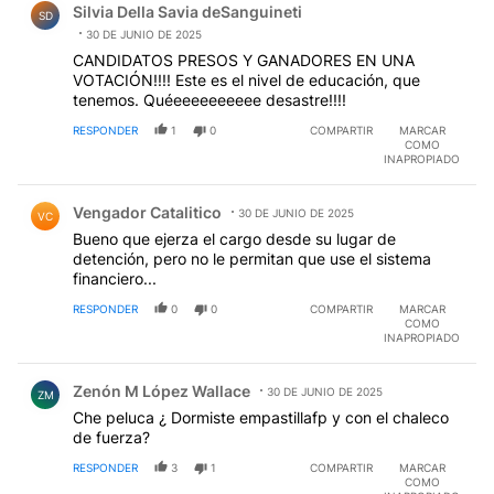
Silvia Della Savia deSanguineti
SD
30 DE JUNIO DE 2025
CANDIDATOS PRESOS Y GANADORES EN UNA
VOTACIÓN!!!! Este es el nivel de educación, que
tenemos. Quéeeeeeeeeee desastre!!!!
RESPONDER
1
0
COMPARTIR
MARCAR
COMO
INAPROPIADO
Comentario de Vengador Catalitico.
Vengador Catalitico
30 DE JUNIO DE 2025
VC
Bueno que ejerza el cargo desde su lugar de
detención, pero no le permitan que use el sistema
financiero...
RESPONDER
0
0
COMPARTIR
MARCAR
COMO
INAPROPIADO
Comentario de Zenón M López Wallace.
Zenón M López Wallace
30 DE JUNIO DE 2025
ZM
Che peluca ¿ Dormiste empastillafp y con el chaleco
de fuerza?
RESPONDER
3
1
COMPARTIR
MARCAR
COMO