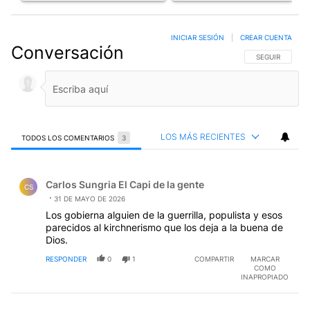
INICIAR SESIÓN
|
CREAR CUENTA
Conversación
SIGA ESTA CO
SEGUIR
LOS MÁS RECIENTES
TODOS LOS COMENTARIOS
3
Todos los comentarios
Comentario de Carlos Sungria El Capi de la gente.
Carlos Sungria El Capi de la gente
CS
31 DE MAYO DE 2026
Los gobierna alguien de la guerrilla, populista y esos
parecidos al kirchnerismo que los deja a la buena de
Dios.
RESPONDER
0
1
COMPARTIR
MARCAR
COMO
INAPROPIADO