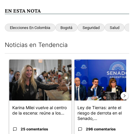
EN ESTA NOTA
Elecciones En Colombia
Bogotá
Seguridad
Salud
Em
Noticias en Tendencia
Este listado muestra los artículos con más comentarios en los últim
Un artículo de tendencia con el título "Karina Milei vuelve al c
Un artículo de tendencia con e
Karina Milei vuelve al centro
Ley de Tierras: ante el
de la escena: reúne a los...
riesgo de derrota en el
Senado,...
25 comentarios
296 comentarios