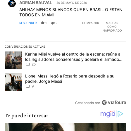
ADRIAN BAUVAL
30 DE MAYO DE 2026
AHI HAY MENOS BLANCOS QUE EN BRASIL O ESTAN
TODOS EN MIAMI
RESPONDER
1
2
COMPARTIR
MARCAR
COMO
INAPROPIADO
CONVERSACIONES ACTIVAS
Este listado muestra los artículos con más comentarios en los últim
Un artículo de tendencia con el título "Karina Milei vuelve al cen
Karina Milei vuelve al centro de la escena: reúne a
los legisladores bonaerenses y acelera el armado
para 2027
25
Un artículo de tendencia con el título "Lionel Messi llegó a Rosar
Lionel Messi llegó a Rosario para despedir a su
padre, Jorge Messi
9
Gestionado por