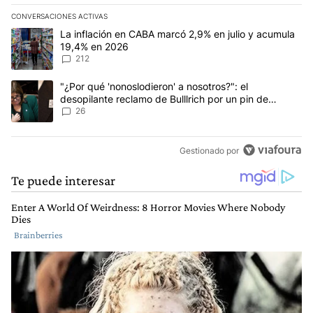
CONVERSACIONES ACTIVAS
Este listado muestra los artículos con más comentarios en los últim
Un artículo de tendencia con el título "La inflación en CABA marc
La inflación en CABA marcó 2,9% en julio y acumula
19,4% en 2026
212
Un artículo de tendencia con el título ""¿Por qué 'nonoslodieron' a
"¿Por qué 'nonoslodieron' a nosotros?": el
desopilante reclamo de Bulllrich por un pin de
Malvinas
26
Gestionado por