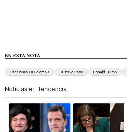
EN ESTA NOTA
Elecciones En Colombia
Gustavo Petro
Donald Trump
Am
Noticias en Tendencia
Este listado muestra los artículos con más comentarios en los últim
Un artículo de tendencia con el título "Los gobernadores marcan
Un artículo de tendencia con e