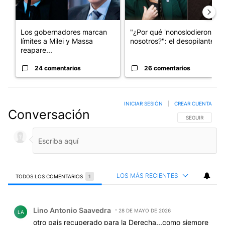
Los gobernadores marcan
"¿Por qué 'nonoslodieron' a
límites a Milei y Massa
nosotros?": el desopilante ...
reapare...
24 comentarios
26 comentarios
INICIAR SESIÓN
|
CREAR CUENTA
Conversación
SIGA ESTA CO
SEGUIR
LOS MÁS RECIENTES
TODOS LOS COMENTARIOS
1
Todos los comentarios
Comentario de Lino Antonio Saavedra.
Lino Antonio Saavedra
28 DE MAYO DE 2026
LA
otro pais recuperado para la Derecha...como siempre