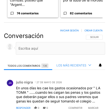
corridas: posteó que
por la suba de la morosida...
"Argent...
74 comentarios
82 comentarios
INICIAR SESIÓN
|
CREAR CUENTA
Conversación
SIGA ESTA CO
SEGUIR
LOS MÁS RECIENTES
TODOS LOS COMENTARIOS
136
Todos los comentarios
Comentario de julio nigra.
julio nigra
27 DE MAYO DE 2026
JN
En unos días les cae los gastos ocasionados por " LA
TOMA " ......cuando les caigan las penas y los gastos
que deberán pagar ellos o sus padres veremos que
ganas les quedan de seguir tomando el colegio ...
RESPONDER
0
0
COMPARTIR
MARCAR