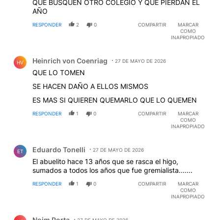
QUE BUSQUEN OTRO COLEGIO Y QUE PIERDAN EL
AÑO
RESPONDER
2
0
COMPARTIR
MARCAR
COMO
INAPROPIADO
Comentario de Heinrich von Coenriag.
Heinrich von Coenriag
27 DE MAYO DE 2026
HV
QUE LO TOMEN
SE HACEN DAÑO A ELLOS MISMOS
ES MAS SI QUIEREN QUEMARLO QUE LO QUEMEN
RESPONDER
1
0
COMPARTIR
MARCAR
COMO
INAPROPIADO
Comentario de Eduardo Tonelli.
Eduardo Tonelli
27 DE MAYO DE 2026
ET
El abuelito hace 13 años que se rasca el higo,
sumados a todos los años que fue gremialista.......
RESPONDER
1
0
COMPARTIR
MARCAR
COMO
INAPROPIADO
Comentario de Noim Porta.
Noim Porta
27 DE MAYO DE 2026