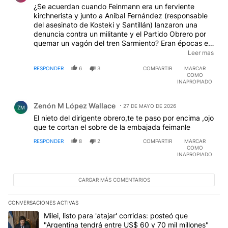
¿Se acuerdan cuando Feinmann era un ferviente
kirchnerista y junto a Anibal Fernández (responsable
del asesinato de Kosteki y Santillán) lanzaron una
denuncia contra un militante y el Partido Obrero por
quemar un vagón del tren Sarmiento? Eran épocas en
que Feimann también quedaba en ridículo con los
Leer mas
adolescentes secundarios que tomaban escuelas.
RESPONDER
6
3
COMPARTIR
MARCAR
Feinmann cambió de patrón pero mantuvo su discurso
COMO
retrógrado al servicio del régimen. El Partido Obrero le
INAPROPIADO
hizo un juicio a Feinmann y Feinmann perdió y tuvo
Comentario de Zenón M López Wallace.
que garpar por una operación canallesca. Por eso es
Zenón M López Wallace
que le ha quedado ese rencor contra Pitrola al que no
27 DE MAYO DE 2026
ZM
enfrenta por gonca. El facho cuando ve a un trosko
El nieto del dirigente obrero,te te paso por encima ,ojo
llora.
que te cortan el sobre de la embajada feimanle
RESPONDER
8
2
COMPARTIR
MARCAR
COMO
INAPROPIADO
CARGAR MÁS COMENTARIOS
CONVERSACIONES ACTIVAS
Este listado muestra los artículos con más comentarios en los últim
Un artículo de tendencia con el título "Milei, listo para 'atajar' c
Milei, listo para 'atajar' corridas: posteó que
"Argentina tendrá entre US$ 60 y 70 mil millones"