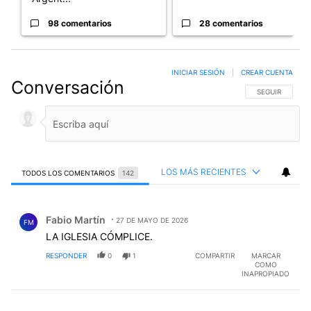
98 comentarios
28 comentarios
INICIAR SESIÓN
|
CREAR CUENTA
Conversación
SIGA ESTA CO
SEGUIR
LOS MÁS RECIENTES
TODOS LOS COMENTARIOS
142
Todos los comentarios
Comentario de Fabio Martín.
Fabio Martín
27 DE MAYO DE 2026
FM
LA IGLESIA CÓMPLICE.
RESPONDER
0
1
COMPARTIR
MARCAR
COMO
INAPROPIADO