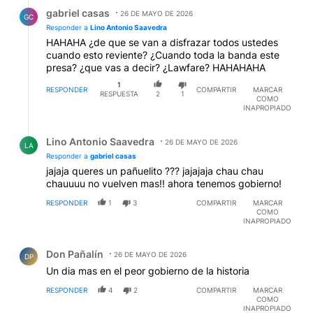
Respuesta de gabriel casas.
gabriel casas
26 DE MAYO DE 2026
GC
Responder a
Lino Antonio Saavedra
HAHAHA ¿de que se van a disfrazar todos ustedes
cuando esto reviente? ¿Cuando toda la banda este
presa? ¿que vas a decir? ¿Lawfare? HAHAHAHA
1
RESPONDER
COMPARTIR
MARCAR
RESPUESTA
2
1
COMO
INAPROPIADO
Respuesta de Lino Antonio Saavedra.
Lino Antonio Saavedra
26 DE MAYO DE 2026
LA
Responder a
gabriel casas
jajaja queres un pañuelito ??? jajajaja chau chau
chauuuu no vuelven mas!! ahora tenemos gobierno!
RESPONDER
1
3
COMPARTIR
MARCAR
COMO
INAPROPIADO
Comentario de Don Pañalín.
Don Pañalín
26 DE MAYO DE 2026
DP
Un dia mas en el peor gobierno de la historia
RESPONDER
4
2
COMPARTIR
MARCAR
COMO
INAPROPIADO