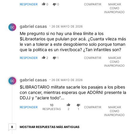
RESPONDER
0
0
COMPARTIR
MARCAR
COMO
INAPROPIADO
Comentario de gabriel casas.
gabriel casas
26 DE MAYO DE 2026
GC
Me pregunto si no hay una línea límite a los
$Libraotarios que pululan por acá. ¿Cuanta vileza más
le van a tolerar a este desgobierno solo porque toman
que la politica es un river/boca? ¿Tan infantiles son?
RESPONDER
2
1
COMPARTIR
MARCAR
COMO
INAPROPIADO
Comentario de gabriel casas.
gabriel casas
26 DE MAYO DE 2026
GC
$LIBRAOTARIO militate sacarle los pasajes a los pibes
con cancer, mientras esperas que ADORNI presente la
DDJJ y "aclare todo"...
10
RESPONDER
COMPARTIR
MARCAR
RESPUESTAS
2
1
COMO
INAPROPIADO
8 respuestas más antiguas
MOSTRAR RESPUESTAS MÁS ANTIGUAS
8