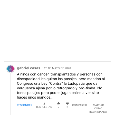
Comentario de gabriel casas.
gabriel casas
26 DE MAYO DE 2026
GC
A niños con cancer, transplantados y personas con
discapacidad les quitan los pasajes, pero mandan al
Congreso una Ley "Contra" la Ludopatia que da
verguenza ajena por lo retrogrado y pro-timba. No
tenes pasajes pero podes jugan online a ver si te
haces unos mangos...
2
RESPONDER
COMPARTIR
MARCAR
RESPUESTAS
2
2
COMO
INAPROPIADO