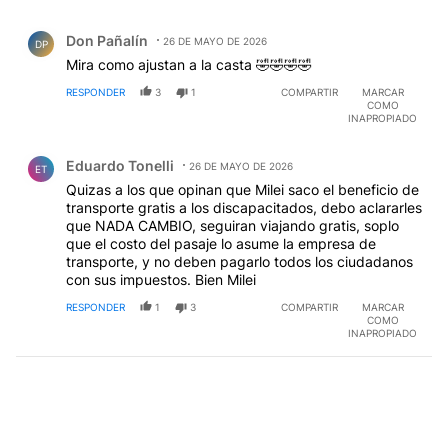
Comentario de Don Pañalín.
Don Pañalín
26 DE MAYO DE 2026
DP
Mira como ajustan a la casta 🤣🤣🤣🤣
RESPONDER
3
1
COMPARTIR
MARCAR
COMO
INAPROPIADO
Comentario de Eduardo Tonelli.
Eduardo Tonelli
26 DE MAYO DE 2026
ET
Quizas a los que opinan que Milei saco el beneficio de
transporte gratis a los discapacitados, debo aclararles
que NADA CAMBIO, seguiran viajando gratis, soplo
que el costo del pasaje lo asume la empresa de
transporte, y no deben pagarlo todos los ciudadanos
con sus impuestos. Bien Milei
RESPONDER
1
3
COMPARTIR
MARCAR
COMO
INAPROPIADO