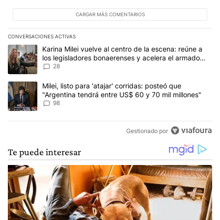
CARGAR MÁS COMENTARIOS
CONVERSACIONES ACTIVAS
Este listado muestra los artículos con más comentarios en los últim
Un artículo de tendencia con el título "Karina Milei vuelve al cen
Karina Milei vuelve al centro de la escena: reúne a
los legisladores bonaerenses y acelera el armado
para 2027
28
Un artículo de tendencia con el título "Milei, listo para 'atajar' 
Milei, listo para 'atajar' corridas: posteó que
"Argentina tendrá entre US$ 60 y 70 mil millones"
98
Gestionado por