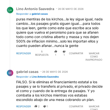
Respuesta de Lino Antonio Saavedra.
Lino Antonio Saavedra
26 DE MAYO DE 2026
LA
Responder a
gabriel casas
puras mentiras de los kirchos...la ley sigue igual, nada
cambio...los pasajes gratis siguen igual....para todos
los que leen, gente como este que escribe aca solo
quiere que vuelva el peronismo para que se afanen
todo como con cristina alberto y massa y nos dejen
500% de inflacion minimo...solo les importan ellos y
cuanto pueden afanar...nunca la gente
1
RESPONDER
COMPARTIR
MARCAR
RESPUESTA
1
1
COMO
INAPROPIADO
Respuesta de gabriel casas.
gabriel casas
26 DE MAYO DE 2026
GC
Responder a
Lino Antonio Saavedra
FALSO. Si le eliminas el financiamiento estatal a los
pasajes y se lo transferis al privado, el privado decide
el como y cuando de la entrega de pasajes. Y yo
combatia a los kirchos mientras vos estabas
escondido abajo de una mesa cobrando un plan.
RESPONDER
2
1
COMPARTIR
MARCAR
COMO