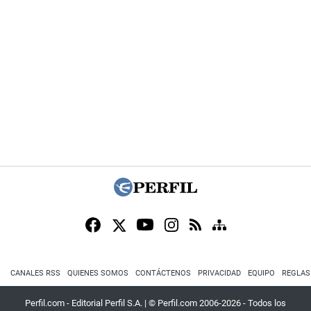
CANALES RSS
QUIENES SOMOS
CONTÁCTENOS
PRIVACIDAD
EQUIPO
REGLAS
Perfil.com - Editorial Perfil S.A.
| © Perfil.com 2006-2026 - Todos los