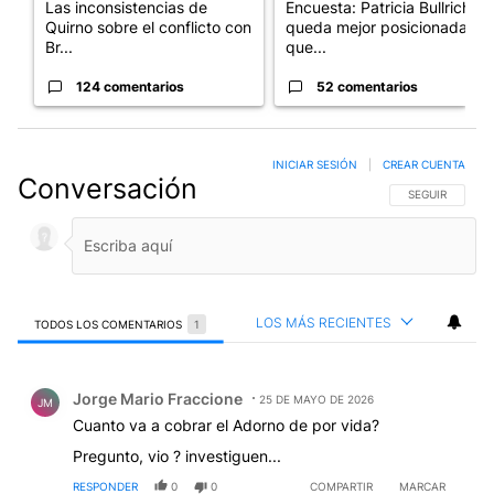
Las inconsistencias de
Encuesta: Patricia Bullrich
Quirno sobre el conflicto con
queda mejor posicionada
Br...
que...
124 comentarios
52 comentarios
INICIAR SESIÓN
|
CREAR CUENTA
Conversación
SIGA ESTA CO
SEGUIR
LOS MÁS RECIENTES
TODOS LOS COMENTARIOS
1
Todos los comentarios
Comentario de Jorge Mario Fraccione.
Jorge Mario Fraccione
25 DE MAYO DE 2026
JM
Cuanto va a cobrar el Adorno de por vida?
Pregunto, vio ? investiguen...
RESPONDER
0
0
COMPARTIR
MARCAR