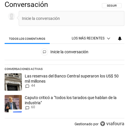
Conversación
SIGA ESTA CON
SEGUIR
LOS MÁS RECIENTES
TODOS LOS COMENTARIOS
Todos los comentarios
Inicie la conversación
CONVERSACIONES ACTIVAS
Este listado muestra los artículos con más comentarios en los últimos 
Un artículo de tendencia con el título "Las reservas del Banco Central
Las reservas del Banco Central superaron los US$ 50
mil millones
44
Un artículo de tendencia con el título "Caputo criticó a “todos los tara
Caputo criticó a “todos los tarados que hablan de la
industria"
60
Gestionado por