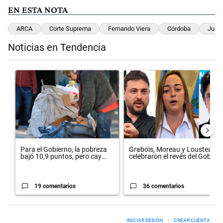
EN ESTA NOTA
ARCA
Corte Suprema
Fernando Viera
Córdoba
Jubil
Noticias en Tendencia
Este listado muestra los artículos con más comentarios en los últimos 
Un artículo de tendencia con el título "Para el Gobierno, la pobreza
Un artículo de tendencia con el 
Para el Gobierno, la pobreza
Grabois, Moreau y Lousteau
bajó 10,9 puntos, pero cay...
celebraron el revés del Gobi...
19 comentarios
36 comentarios
INICIAR SESIÓN
|
CREAR CUENTA