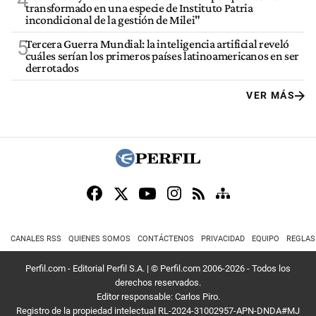
transformado en una especie de Instituto Patria
incondicional de la gestión de Milei"
5
Tercera Guerra Mundial: la inteligencia artificial reveló
cuáles serían los primeros países latinoamericanos en ser
derrotados
VER MÁS
CANALES RSS
QUIENES SOMOS
CONTÁCTENOS
PRIVACIDAD
EQUIPO
REGLAS
Perfil.com - Editorial Perfil S.A.
| © Perfil.com 2006-2026 - Todos los
derechos reservados.
Editor responsable: Carlos Piro.
Registro de la propiedad intelectual RL-2024-31002957-APN-DNDA#MJ