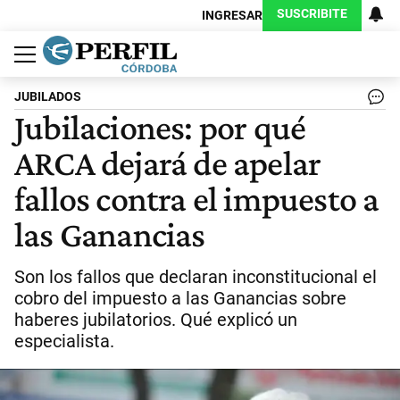
SUSCRIBITE
INGRESAR
Política
Economía
Judiciales
Sociedad
Cultura
Espectáculos
Deportes
Protagonistas
JUBILADOS
Jubilaciones: por qué
ARCA dejará de apelar
fallos contra el impuesto a
las Ganancias
Son los fallos que declaran inconstitucional el
cobro del impuesto a las Ganancias sobre
haberes jubilatorios. Qué explicó un
especialista.