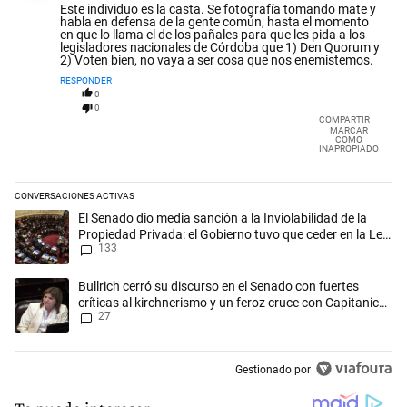
Este individuo es la casta. Se fotografía tomando mate y
habla en defensa de la gente común, hasta el momento
en que lo llama el de los pañales para que les pida a los
legisladores nacionales de Córdoba que 1) Den Quorum y
2) Voten bien, no vaya a ser cosa que nos enemistemos.
RESPONDER
0
0
COMPARTIR
MARCAR
COMO
INAPROPIADO
CONVERSACIONES ACTIVAS
Este listado muestra los artículos con más comentarios en los últimos 
Un artículo de tendencia con el título "El Senado dio media sanción a l
El Senado dio media sanción a la Inviolabilidad de la
Propiedad Privada: el Gobierno tuvo que ceder en la Ley
133
del Manejo del Fuego
Un artículo de tendencia con el título "Bullrich cerró su discurso en el 
Bullrich cerró su discurso en el Senado con fuertes
críticas al kirchnerismo y un feroz cruce con Capitanich
27
al que le gritó “¡cállate!”
Gestionado por