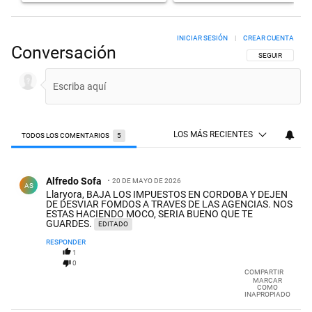
INICIAR SESIÓN
|
CREAR CUENTA
Conversación
SIGA ESTA CON
SEGUIR
LOS MÁS RECIENTES
TODOS LOS COMENTARIOS
5
Todos los comentarios
Comentario de Alfredo Sofa.
Alfredo Sofa
20 DE MAYO DE 2026
AS
Llaryora, BAJA LOS IMPUESTOS EN CORDOBA Y DEJEN
DE DESVIAR FOMDOS A TRAVES DE LAS AGENCIAS. NOS
ESTAS HACIENDO MOCO, SERIA BUENO QUE TE
GUARDES.
EDITADO
RESPONDER
1
0
COMPARTIR
MARCAR
COMO
INAPROPIADO