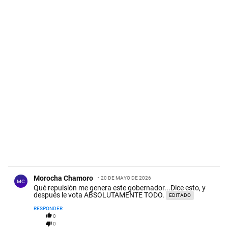
Comentario de Morocha Chamoro.
Morocha Chamoro
20 DE MAYO DE 2026
MC
Qué repulsión me genera este gobernador...Dice esto, y
después le vota ABSOLUTAMENTE TODO.
EDITADO
RESPONDER
0
0