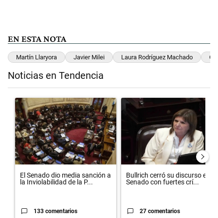
EN ESTA NOTA
Martín Llaryora
Javier Milei
Laura Rodríguez Machado
Có
Noticias en Tendencia
Este listado muestra los artículos con más comentarios en los últimos 
Un artículo de tendencia con el título "El Senado dio media sanción 
Un artículo de tendencia con el t
El Senado dio media sanción a
Bullrich cerró su discurso en el
la Inviolabilidad de la P...
Senado con fuertes crí...
133 comentarios
27 comentarios