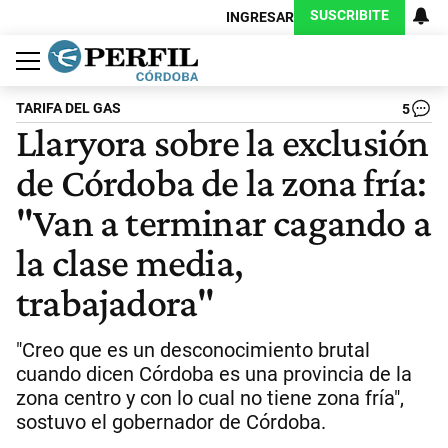
SUSCRIBITE
INGRESAR
Política
Economía
Judiciales
Sociedad
Cultura
Espectáculos
Deportes
Protagonistas
TARIFA DEL GAS
5
Llaryora sobre la exclusión
de Córdoba de la zona fría:
"Van a terminar cagando a
la clase media,
trabajadora"
"Creo que es un desconocimiento brutal
cuando dicen Córdoba es una provincia de la
zona centro y con lo cual no tiene zona fría",
sostuvo el gobernador de Córdoba.