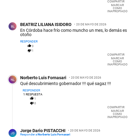
COMPARTIR
MARCAR
COMO
INAPROPIADO
Comentario de BEATRIZ LILIANA ISIDORO.
BEATRIZ LILIANA ISIDORO
20 DE MAYO DE 2026
BL
En Córdoba hace frío como muncho un mes, lo demás es
otoño
RESPONDER
0
1
COMPARTIR
MARCAR
COMO
INAPROPIADO
Comentario de Norberto Luis Fornasari.
Norberto Luis Fornasari
20 DE MAYO DE 2026
NL
Qué descubrimiento gobernador !!! qué sagaz !!!
RESPONDER
1
RESPUESTA
1
0
COMPARTIR
MARCAR
COMO
INAPROPIADO
Respuesta de Jorge Dario PISTACCHI.
Jorge Dario PISTACCHI
20 DE MAYO DE 2026
JD
Responder a
Norberto Luis Fornasari