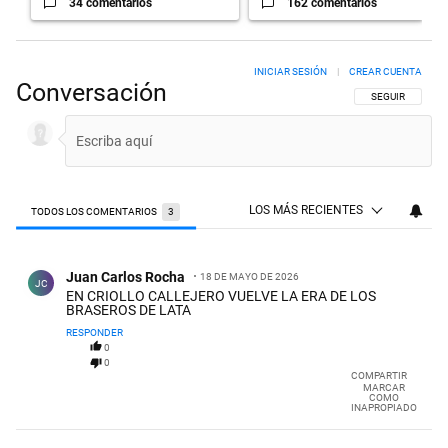
34 comentarios
162 comentarios
INICIAR SESIÓN
|
CREAR CUENTA
Conversación
SIGA ESTA CON
SEGUIR
LOS MÁS RECIENTES
TODOS LOS COMENTARIOS
3
Todos los comentarios
Comentario de Juan Carlos Rocha.
Juan Carlos Rocha
18 DE MAYO DE 2026
JC
EN CRIOLLO CALLEJERO VUELVE LA ERA DE LOS
BRASEROS DE LATA
RESPONDER
0
0
COMPARTIR
MARCAR
COMO
INAPROPIADO