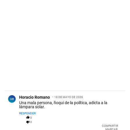
Comentario de Horacio Romano.
Horacio Romano
18 DE MAYO DE 2026
HR
Una mala persona, ñoqui de la política, adicta a la
lámpara solar.
RESPONDER
0
0
COMPARTIR
MARCAR