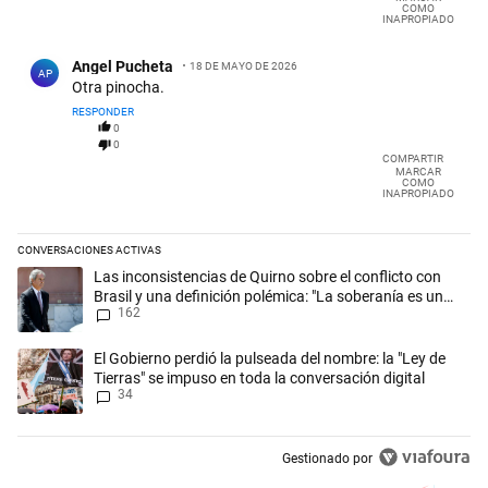
COMO
INAPROPIADO
Comentario de Angel Pucheta.
Angel Pucheta
18 DE MAYO DE 2026
AP
Otra pinocha.
RESPONDER
0
0
COMPARTIR
MARCAR
COMO
INAPROPIADO
CONVERSACIONES ACTIVAS
Este listado muestra los artículos con más comentarios en los últimos 
Un artículo de tendencia con el título "Las inconsistencias de Quirno s
Las inconsistencias de Quirno sobre el conflicto con
Brasil y una definición polémica: "La soberanía es un
162
concepto antiguo"
Un artículo de tendencia con el título "El Gobierno perdió la pulseada 
El Gobierno perdió la pulseada del nombre: la "Ley de
Tierras" se impuso en toda la conversación digital
34
Gestionado por