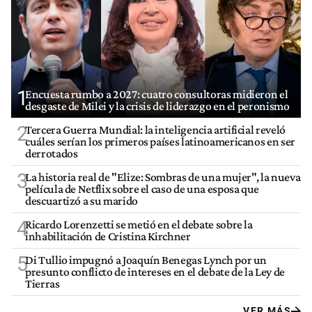
1
Encuesta rumbo a 2027: cuatro consultoras midieron el
desgaste de Milei y la crisis de liderazgo en el peronismo
2
Tercera Guerra Mundial: la inteligencia artificial reveló
cuáles serían los primeros países latinoamericanos en ser
derrotados
3
La historia real de "Elize: Sombras de una mujer", la nueva
película de Netflix sobre el caso de una esposa que
descuartizó a su marido
4
Ricardo Lorenzetti se metió en el debate sobre la
inhabilitación de Cristina Kirchner
5
Di Tullio impugnó a Joaquín Benegas Lynch por un
presunto conflicto de intereses en el debate de la Ley de
Tierras
VER MÁS