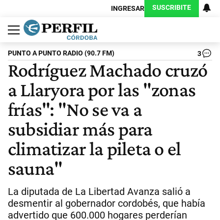
SUSCRIBITE
INGRESAR
Política
Economía
Judiciales
Sociedad
Cultura
Espectáculos
Deportes
Protagonistas
PUNTO A PUNTO RADIO (90.7 FM)
3
Rodríguez Machado cruzó
a Llaryora por las "zonas
frías": "No se va a
subsidiar más para
climatizar la pileta o el
sauna"
La diputada de La Libertad Avanza salió a
desmentir al gobernador cordobés, que había
advertido que 600.000 hogares perderían