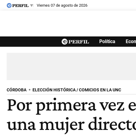
viernes 07 de agosto de 2026
Últimas noticias
Política
Eco
Inicio
Ahora
Opinión
Cultura
Arte
Educación
Videos
Córdoba
Reperfilar
Diario del Juicio
CÓRDOBA
ELECCIÓN HISTÓRICA / COMICIOS EN LA UNC
Por primera vez 
una mujer direct