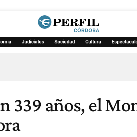
nomía
Judiciales
Sociedad
Cultura
Espectácul
Política
Pymes
Salud
Internacional
Clima
Deportes
Business
Noticias
Caras
en 339 años, el Mo
ora