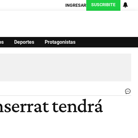
SUSCRIBITE
INGRESAR
os
Deportes
Protagonistas
Ciencia
Protagonistas
Tecnología
CARAS
Exitoina
Turismo
Exitoina
Gaming
Vivo
Ma
nserrat tendrá
Jo
Al
y
Ga
Hel
ca
a