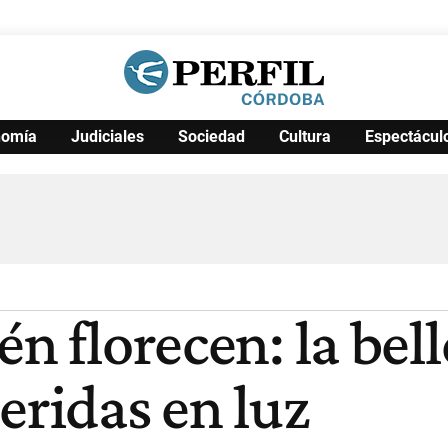
nomía
Judiciales
Sociedad
Cultura
Espectácul
Política
Pymes
Salud
Internacional
Clima
Deportes
Business
Noticias
Caras
én florecen: la bel
eridas en luz