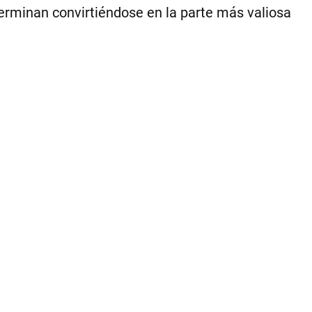
las
terminan convirtiéndose en la parte más valiosa
he
en
luz
|
.