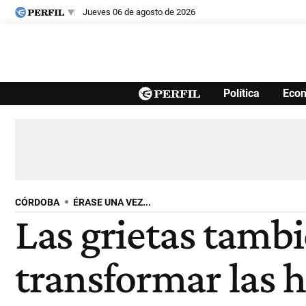
jueves 06 de agosto de 2026
Últimas noticias
Política
Eco
Inicio
Ahora
Opinión
Cultura
Arte
Educación
Videos
Córdoba
Reperfilar
Diario del Juicio
CÓRDOBA
ÉRASE UNA VEZ...
Las grietas tambi
transformar las h