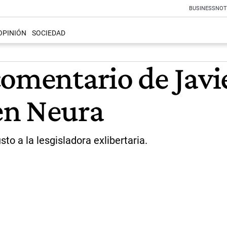
BUSINESS
NOT
OPINIÓN
SOCIEDAD
omentario de Javie
en Neura
to a la lesgisladora exlibertaria.