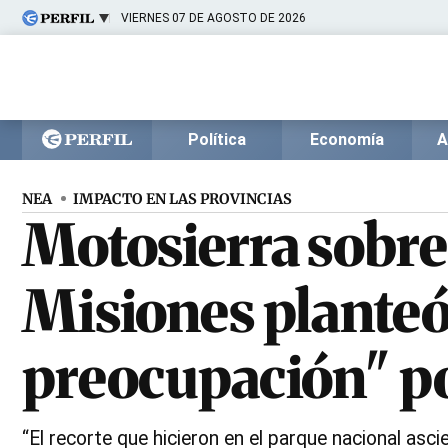
VIERNES 07 DE AGOSTO DE 2026
Últimas noticias
Inicio
Ahora
Opinión
Cultura
Arte
Educación
Política
Economía
A
Videos
Córdoba
Reperfilar
Diario del Juicio
NEA
IMPACTO EN LAS PROVINCIAS
Motosierra sobre
Misiones planteó
preocupación" por
“El recorte que hicieron en el parque nacional a