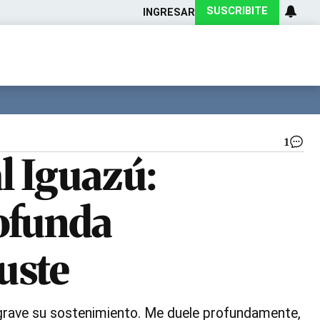
SUSCRIBITE
INGRESAR
Ciencia
Protagonistas
Tecnología
CARAS
Exitoina
Turismo
Exitoina
Gaming
Vivo
1
HU
l Iguazú:
PA
|
GO
rofunda
DE
MI
uste
y grave su sostenimiento. Me duele profundamente,