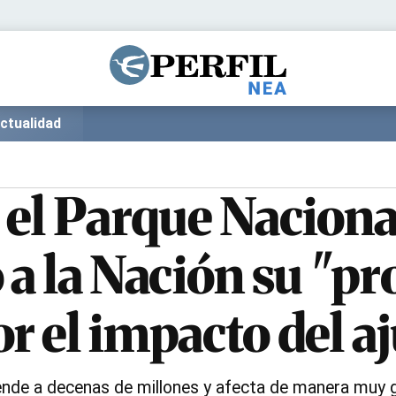
Política
Pymes
Salud
Internacional
Clima
Deportes
ctualidad
Business
Noticias
Caras
 el Parque Naciona
 a la Nación su "p
 el impacto del aj
sciende a decenas de millones y afecta de manera mu