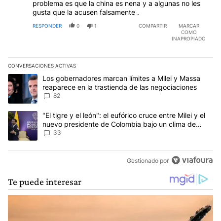
problema es que la china es nena y a algunas no les
gusta que la acusen falsamente .
RESPONDER
0
1
COMPARTIR
MARCAR
COMO
INAPROPIADO
CONVERSACIONES ACTIVAS
Este listado muestra los artículos con más comentarios en los últim
Un artículo de tendencia con el título "Los gobernadores marcan l
Los gobernadores marcan límites a Milei y Massa
reaparece en la trastienda de las negociaciones
82
Un artículo de tendencia con el título ""El tigre y el león": el eu
"El tigre y el león": el eufórico cruce entre Milei y el
nuevo presidente de Colombia bajo un clima de
máxima tensión
33
Gestionado por