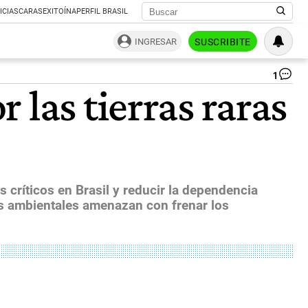
ICIAS
CARAS
EXITOÍNA
PERFIL BRASIL
INGRESAR
SUSCRIBITE
1
Do
 las tierras raras
Tr
y
Lu
Da
Sil
|
Re
So
 críticos en Brasil y reducir la dependencia
tos ambientales amenazan con frenar los