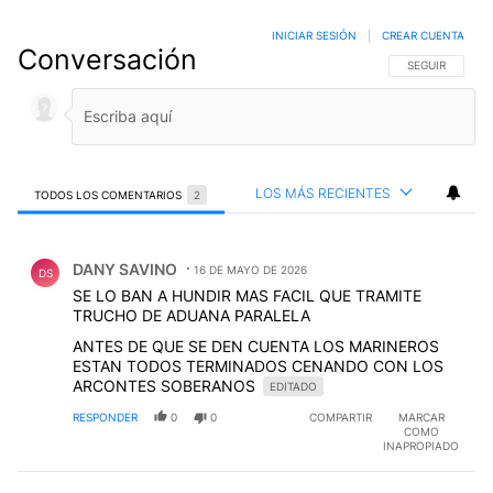
INICIAR SESIÓN
|
CREAR CUENTA
Conversación
SIGA ESTA CO
SEGUIR
LOS MÁS RECIENTES
TODOS LOS COMENTARIOS
2
Todos los comentarios
Comentario de DANY SAVINO.
DANY SAVINO
16 DE MAYO DE 2026
DS
SE LO BAN A HUNDIR MAS FACIL QUE TRAMITE
TRUCHO DE ADUANA PARALELA
ANTES DE QUE SE DEN CUENTA LOS MARINEROS
ESTAN TODOS TERMINADOS CENANDO CON LOS
ARCONTES SOBERANOS
EDITADO
RESPONDER
0
0
COMPARTIR
MARCAR
COMO
INAPROPIADO