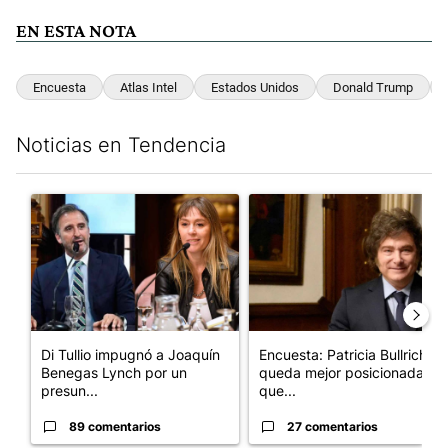
EN ESTA NOTA
Encuesta
Atlas Intel
Estados Unidos
Donald Trump
Noticias en Tendencia
Este listado muestra los artículos con más comentarios en los últim
Un artículo de tendencia con el título "Di Tullio impugnó a Joa
Un artículo de tendencia con e
Di Tullio impugnó a Joaquín
Encuesta: Patricia Bullrich
Benegas Lynch por un
queda mejor posicionada
presun...
que...
89 comentarios
27 comentarios