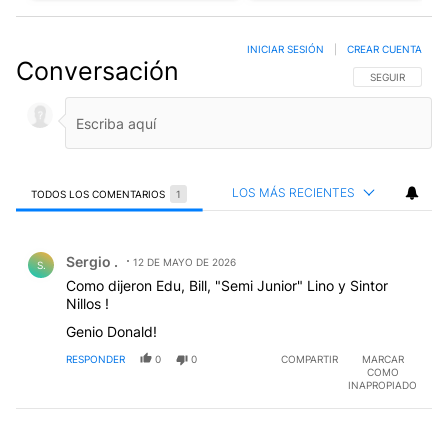
INICIAR SESIÓN
|
CREAR CUENTA
Conversación
SIGA ESTA CO
SEGUIR
LOS MÁS RECIENTES
TODOS LOS COMENTARIOS
1
Todos los comentarios
Comentario de Sergio ..
Sergio .
12 DE MAYO DE 2026
S.
Como dijeron Edu, Bill, "Semi Junior" Lino y Sintor
Nillos !
Genio Donald!
RESPONDER
0
0
COMPARTIR
MARCAR
COMO
INAPROPIADO