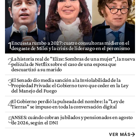
Encuesta rumbo a 2027: cuatro consultoras midieron el
1
desgaste de Milei y la crisis de liderazgo en el peronismo
La historia real de "Elize: Sombras de una mujer", la nueva
2
película de Netflix sobre el caso de una esposa que
descuartizó a su marido
El Senado dio media sanción a la Inviolabilidad de la
3
Propiedad Privada: el Gobierno tuvo que ceder en la Ley
del Manejo del Fuego
El Gobierno perdió la pulseada del nombre: la "Ley de
4
Tierras" se impuso en toda la conversación digital
ANSES: cuándo cobran jubilados y pensionados en agosto
5
de 2026, según el DNI
VER MÁS