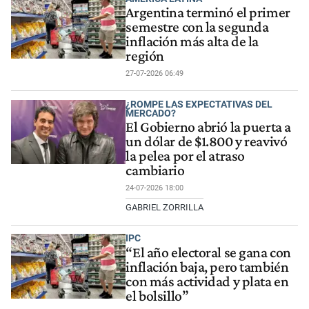
Argentina terminó el primer
semestre con la segunda
inflación más alta de la
región
27-07-2026 06:49
¿ROMPE LAS EXPECTATIVAS DEL
MERCADO?
El Gobierno abrió la puerta a
un dólar de $1.800 y reavivó
la pelea por el atraso
cambiario
24-07-2026 18:00
GABRIEL ZORRILLA
IPC
“El año electoral se gana con
inflación baja, pero también
con más actividad y plata en
el bolsillo”