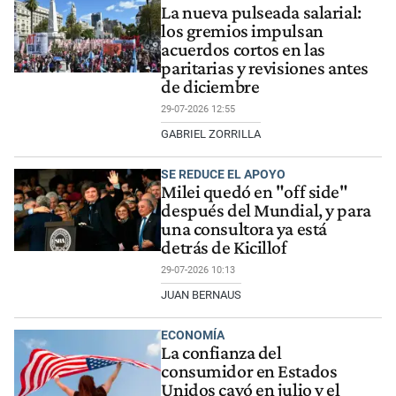
La nueva pulseada salarial:
los gremios impulsan
acuerdos cortos en las
paritarias y revisiones antes
de diciembre
29-07-2026 12:55
GABRIEL ZORRILLA
SE REDUCE EL APOYO
Milei quedó en "off side"
después del Mundial, y para
una consultora ya está
detrás de Kicillof
29-07-2026 10:13
JUAN BERNAUS
ECONOMÍA
La confianza del
consumidor en Estados
Unidos cayó en julio y el