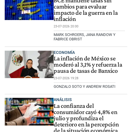
BCE mantiene tasas sin
cambios para evaluar
impacto de la guerra en la
inflación
23-07-2026 20:00
MARK SCHROERS, JANA RANDOW Y
FABRICE OBRIST
ECONOMÍA
La inflación de México se
moderó al 3,1% y refuerza la
pausa de tasas de Banxico
23-07-2026 19:28
GONZALO SOTO Y ANDREW ROSATI
ANÁLISIS
La confianza del
consumidor cayó 4,8% en
julio y profundiza el
deterioro en la percepción
de la situación económica