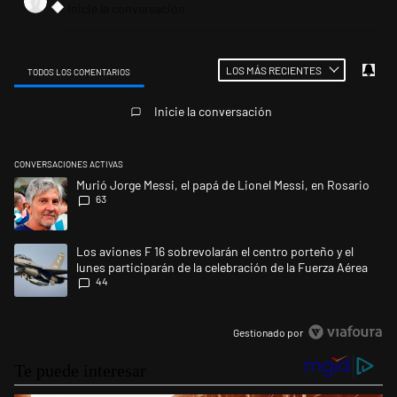
LOS MÁS RECIENTES
TODOS LOS COMENTARIOS
Todos los comentarios
Inicie la conversación
CONVERSACIONES ACTIVAS
Este listado muestra los artículos con más comentarios en los últimos 
Un artículo de tendencia con el título "Murió Jorge Messi, el papá de L
Murió Jorge Messi, el papá de Lionel Messi, en Rosario
63
Un artículo de tendencia con el título "Los aviones F 16 sobrevolarán el
Los aviones F 16 sobrevolarán el centro porteño y el
lunes participarán de la celebración de la Fuerza Aérea
44
Gestionado por