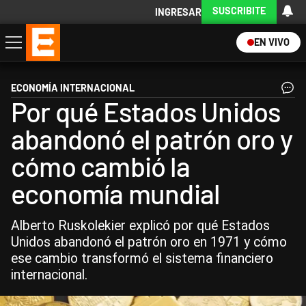
SUSCRIBITE
INGRESAR
EN VIVO
Economía
Política
Internacional
Actualidad
Descargá la App
ECONOMÍA INTERNACIONAL
Por qué Estados Unidos
abandonó el patrón oro y
cómo cambió la
economía mundial
Alberto Ruskolekier explicó por qué Estados
Unidos abandonó el patrón oro en 1971 y cómo
ese cambio transformó el sistema financiero
internacional.