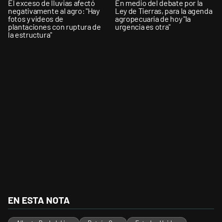
El exceso de lluvias afectó
En medio del debate por la
negativamente al agro: "Hay
Ley de Tierras, para la agenda
fotos y videos de
agropecuaria de hoy "la
plantaciones con ruptura de
urgencia es otra"
la estructura"
EN ESTA NOTA