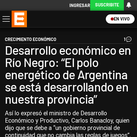
SUSCRIBITE
INGRESAR
EN VIVO
Economía
Política
Internacional
Actualidad
Descargá la App
CRECIMIENTO ECONÓMICO
1
Desarrollo económico en
Río Negro: “El polo
energético de Argentina
se está desarrollando en
nuestra provincia”
Así lo expresó el ministro de Desarrollo
Económico y Productivo, Carlos Banacloy, quien
dijo que se debe a “un gobierno provincial de
continuidad que no cambia las reglas de juegos”.