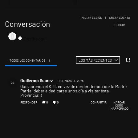
INICIAR SESIÓN
|
CREAR CUENTA
Conversación
SIGA ESTA CONV
SEGUIR
LOS MÁS RECIENTES
TODOS LOS COMENTARIOS
1
Todos los comentarios
Comentario de Guillermo Suarez.
Guillermo Suarez
11 DE MAYO DE 2026
GS
Que aprenda el Killi, en vez de perder tiempo por la Madre
Patria, debería dedicarse unos día a visitar esta
Provincia!!!
RESPONDER
0
0
COMPARTIR
MARCAR
COMO
INAPROPIADO