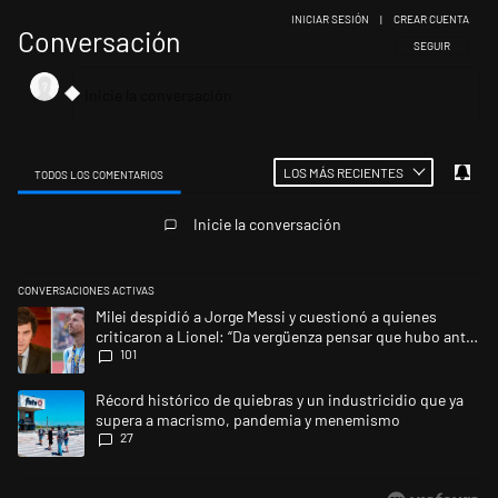
INICIAR SESIÓN
|
CREAR CUENTA
Conversación
SIGA ESTA CONV
SEGUIR
LOS MÁS RECIENTES
TODOS LOS COMENTARIOS
Todos los comentarios
Inicie la conversación
CONVERSACIONES ACTIVAS
Este listado muestra los artículos con más comentarios en los últimos 
Un artículo de tendencia con el título "Milei despidió a Jorge Messi y 
Milei despidió a Jorge Messi y cuestionó a quienes
criticaron a Lionel: “Da vergüenza pensar que hubo anti-
101
Messi”
Un artículo de tendencia con el título "Récord histórico de quiebras 
Récord histórico de quiebras y un industricidio que ya
supera a macrismo, pandemia y menemismo
27