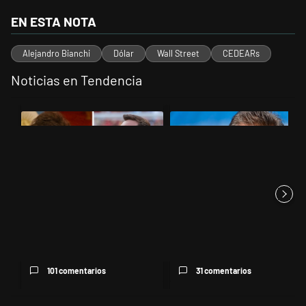
EN ESTA NOTA
Alejandro Bianchi
Dólar
Wall Street
CEDEARs
Noticias en Tendencia
Este listado muestra los artículos con más comentarios en los últimos 
Un artículo de tendencia con el título "Milei despidió a Jorge Messi 
Un artículo de tendencia con el 
Milei despidió a Jorge Messi y
Negociaciones en el Senado:
cuestionó a quienes crit...
por qué volvió a sonar el n...
101 comentarios
31 comentarios