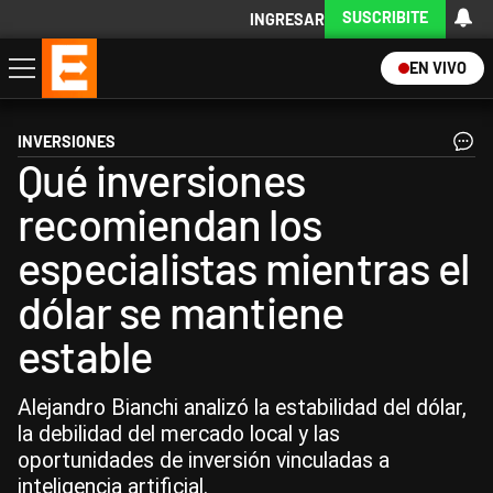
SUSCRIBITE
INGRESAR
EN VIVO
Economía
Política
Internacional
Actualidad
Descargá la App
INVERSIONES
Qué inversiones
recomiendan los
especialistas mientras el
dólar se mantiene
estable
Alejandro Bianchi analizó la estabilidad del dólar,
la debilidad del mercado local y las
oportunidades de inversión vinculadas a
inteligencia artificial.