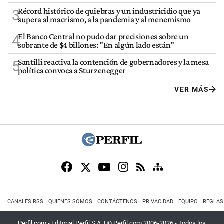
Récord histórico de quiebras y un industricidio que ya
3
supera al macrismo, a la pandemia y al menemismo
El Banco Central no pudo dar precisiones sobre un
4
sobrante de $4 billones: "En algún lado están"
Santilli reactiva la contención de gobernadores y la mesa
5
política convoca a Sturzenegger
VER MÁS
CANALES RSS
QUIENES SOMOS
CONTÁCTENOS
PRIVACIDAD
EQUIPO
REGLAS
Perfil.com - Editorial Perfil S.A.
| © Perfil.com 2006-2026 - Todos los