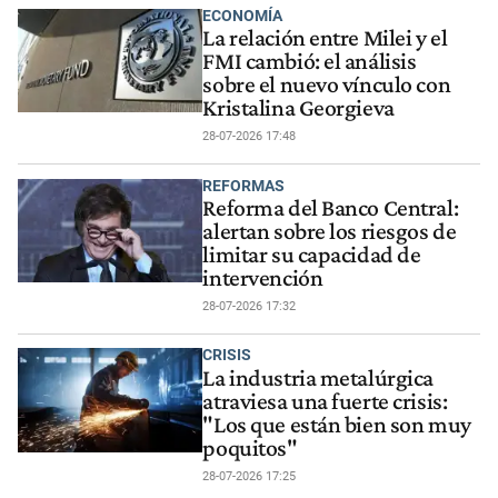
ECONOMÍA
La relación entre Milei y el
FMI cambió: el análisis
sobre el nuevo vínculo con
Kristalina Georgieva
28-07-2026 17:48
REFORMAS
Reforma del Banco Central:
alertan sobre los riesgos de
limitar su capacidad de
intervención
28-07-2026 17:32
CRISIS
La industria metalúrgica
atraviesa una fuerte crisis:
"Los que están bien son muy
poquitos"
28-07-2026 17:25