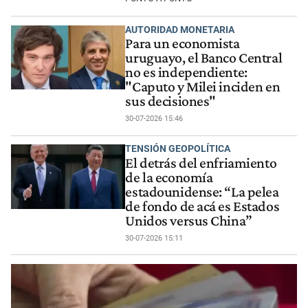
AUTORIDAD MONETARIA
Para un economista
uruguayo, el Banco Central
no es independiente:
"Caputo y Milei inciden en
sus decisiones"
30-07-2026 15:46
TENSIÓN GEOPOLÍTICA
El detrás del enfriamiento
de la economía
estadounidense: “La pelea
de fondo de acá es Estados
Unidos versus China”
30-07-2026 15:11