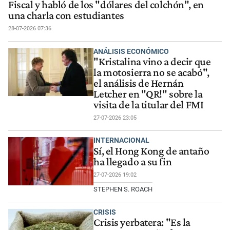
Fiscal y habló de los "dólares del colchón", en
una charla con estudiantes
28-07-2026 07:36
ANÁLISIS ECONÓMICO
"Kristalina vino a decir que
la motosierra no se acabó",
el análisis de Hernán
Letcher en "QR!" sobre la
visita de la titular del FMI
27-07-2026 23:05
INTERNACIONAL
Sí, el Hong Kong de antaño
ha llegado a su fin
27-07-2026 19:02
STEPHEN S. ROACH
CRISIS
Crisis yerbatera: "Es la