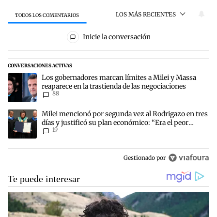
LOS MÁS RECIENTES
TODOS LOS COMENTARIOS
Todos los comentarios
Inicie la conversación
CONVERSACIONES ACTIVAS
Este listado muestra los artículos con más comentarios en los últim
Un artículo de tendencia con el título "Los gobernadores marcan lí
Los gobernadores marcan límites a Milei y Massa
reaparece en la trastienda de las negociaciones
88
Un artículo de tendencia con el título "Milei mencionó por segunda 
Milei mencionó por segunda vez al Rodrigazo en tres
días y justificó su plan económico: “Era el peor
19
escenario posible”
Gestionado por