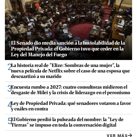
1
El Senado dio media sanción a la Inviolabilidad de la
Propiedad Privada: el Gobierno tuvo que ceder en la
Ley del Manejo del Fuego
2
La historia real de "Elize: Sombras de una mujer", la
nueva película de Netflix sobre el caso de una esposa que
descuartizó a su marido
3
Encuesta rumbo a 2027: cuatro consultoras midieron el
desgaste de Milei y la crisis de liderazgo en el peronismo
4
Ley de Propiedad Privada: qué senadores votaron a favor
y cuáles en contra
5
El Gobierno perdió la pulseada del nombre: la "Ley de
Tierras" se impuso en toda la conversación digital
VER MÁS