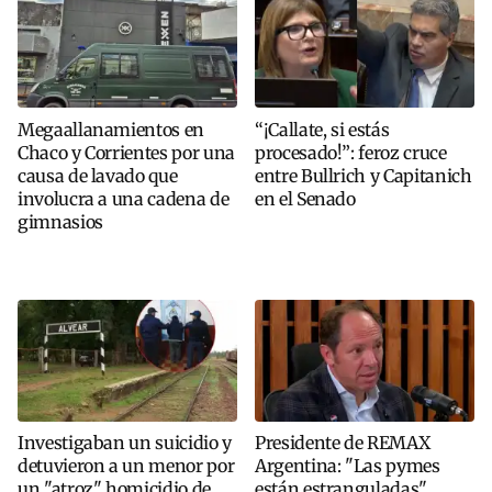
Megaallanamientos en
“¡Callate, si estás
Chaco y Corrientes por una
procesado!”: feroz cruce
causa de lavado que
entre Bullrich y Capitanich
involucra a una cadena de
en el Senado
gimnasios
Investigaban un suicidio y
Presidente de REMAX
detuvieron a un menor por
Argentina: "Las pymes
un "atroz" homicidio de
están estranguladas"