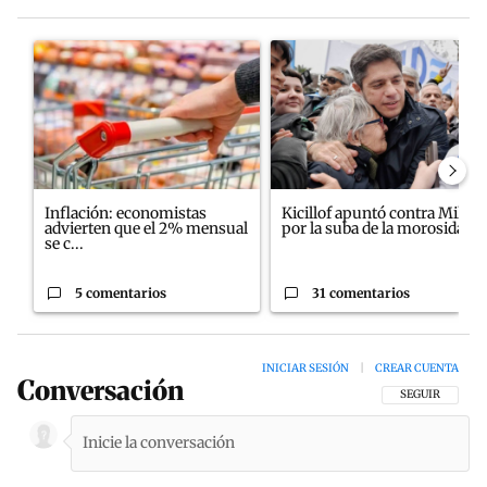
Este listado muestra los artículos con más comentarios en los últim
Un artículo de tendencia con el título "Inflación: economistas a
Un artículo de tendencia con el
Inflación: economistas
Kicillof apuntó contra Milei
advierten que el 2% mensual
por la suba de la morosida...
se c...
5 comentarios
31 comentarios
INICIAR SESIÓN
|
CREAR CUENTA
Conversación
SIGA ESTA CON
SEGUIR