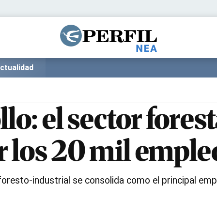
Política
Pymes
Salud
Internacional
Clima
Deportes
ctualidad
Business
Noticias
Caras
o: el sector fores
r los 20 mil emple
oresto-industrial se consolida como el principal emple