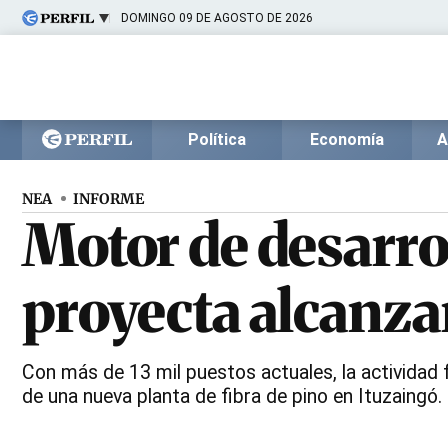
DOMINGO 09 DE AGOSTO DE 2026
Últimas noticias
Inicio
Ahora
Opinión
Cultura
Arte
Educación
Política
Economía
A
Videos
Córdoba
Reperfilar
Diario del Juicio
NEA
INFORME
Motor de desarroll
proyecta alcanza
Con más de 13 mil puestos actuales, la actividad f
de una nueva planta de fibra de pino en Ituzaingó.