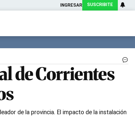
SUSCRIBITE
INGRESAR
Ciencia
Protagonistas
Tecnología
CARAS
Exitoina
Turismo
Exitoina
Gaming
Vivo
El
tal de Corrientes
se
pl
ge
os
nu
pu
de
tra
|
ador de la provincia. El impacto de la instalación
AF