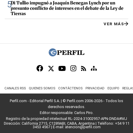
5
Di Tullio impugnó a Joaquín Benegas Lynch por un
presunto conflicto de intereses en el debate de la Ley de
Tierras
VER MÁS
CANALES RSS
QUIENES SOMOS
CONTÁCTENOS
PRIVACIDAD
EQUIPO
REGLA
Perfil.com - Editorial Perfil S.A.
| © Perfil.com 2006-2026 - Todos los
derechos reservados.
Editor responsable: Carlos Piro.
Registro de la propiedad intelectual RL-2024-31002957-APN-DNDA#MJ
Dirección:
California 2715
,
C1289ABI
,
CABA, Argentina
| Teléfono:
+54 9 11
3453 4567
| E-mail:
atencion@perfil.com