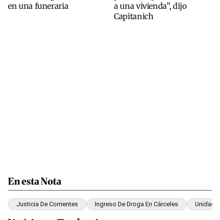
en una funeraria
a una vivienda”, dijo
Capitanich
En esta Nota
Justicia De Corrientes
Ingreso De Droga En Cárceles
Unidad P