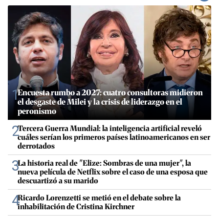
1
Encuesta rumbo a 2027: cuatro consultoras midieron
el desgaste de Milei y la crisis de liderazgo en el
peronismo
2
Tercera Guerra Mundial: la inteligencia artificial reveló
cuáles serían los primeros países latinoamericanos en ser
derrotados
3
La historia real de "Elize: Sombras de una mujer", la
nueva película de Netflix sobre el caso de una esposa que
descuartizó a su marido
4
Ricardo Lorenzetti se metió en el debate sobre la
inhabilitación de Cristina Kirchner