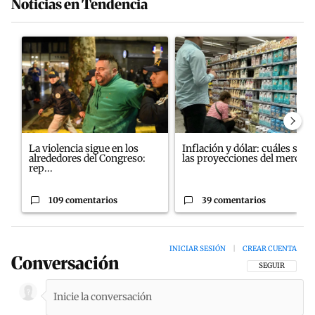
Noticias en Tendencia
Este listado muestra los artículos con más comentarios en los últim
Un artículo de tendencia con el título "La violencia sigue en los
Un artículo de tendencia con el
La violencia sigue en los
Inflación y dólar: cuáles son
alrededores del Congreso:
las proyecciones del merc...
rep...
109 comentarios
39 comentarios
INICIAR SESIÓN
|
CREAR CUENTA
Conversación
SIGA ESTA CON
SEGUIR