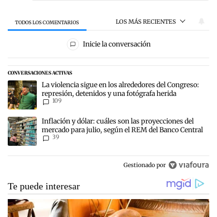
LOS MÁS RECIENTES
TODOS LOS COMENTARIOS
Todos los comentarios
Inicie la conversación
CONVERSACIONES ACTIVAS
Este listado muestra los artículos con más comentarios en los últim
Un artículo de tendencia con el título "La violencia sigue en los a
La violencia sigue en los alrededores del Congreso:
represión, detenidos y una fotógrafa herida
109
Un artículo de tendencia con el título "Inflación y dólar: cuáles s
Inflación y dólar: cuáles son las proyecciones del
mercado para julio, según el REM del Banco Central
39
Gestionado por