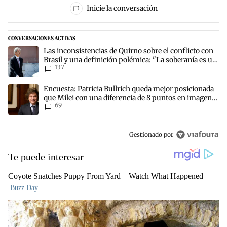
Inicie la conversación
CONVERSACIONES ACTIVAS
Este listado muestra los artículos con más comentarios en los últim
Un artículo de tendencia con el título "Las inconsistencias de Quir
Las inconsistencias de Quirno sobre el conflicto con
Brasil y una definición polémica: "La soberanía es un
137
concepto antiguo"
Un artículo de tendencia con el título "Encuesta: Patricia Bullric
Encuesta: Patricia Bullrich queda mejor posicionada
que Milei con una diferencia de 8 puntos en imagen
69
negativa
Gestionado por