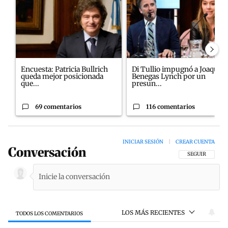
Encuesta: Patricia Bullrich
Di Tullio impugnó a Joaquín
queda mejor posicionada
Benegas Lynch por un
que...
presun...
69 comentarios
116 comentarios
INICIAR SESIÓN
|
CREAR CUENTA
Conversación
SIGA ESTA CON
SEGUIR
LOS MÁS RECIENTES
TODOS LOS COMENTARIOS
Todos los comentarios