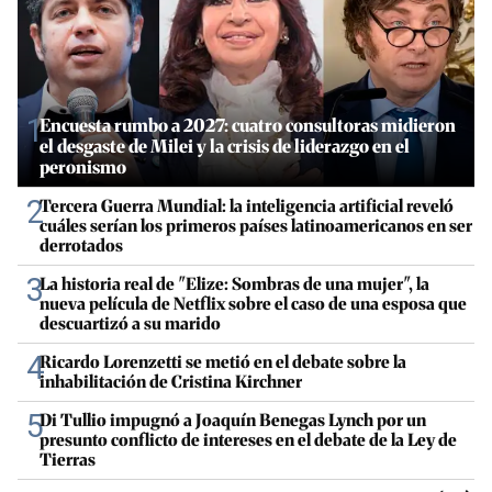
1
Encuesta rumbo a 2027: cuatro consultoras midieron
el desgaste de Milei y la crisis de liderazgo en el
peronismo
2
Tercera Guerra Mundial: la inteligencia artificial reveló
cuáles serían los primeros países latinoamericanos en ser
derrotados
3
La historia real de "Elize: Sombras de una mujer", la
nueva película de Netflix sobre el caso de una esposa que
descuartizó a su marido
4
Ricardo Lorenzetti se metió en el debate sobre la
inhabilitación de Cristina Kirchner
5
Di Tullio impugnó a Joaquín Benegas Lynch por un
presunto conflicto de intereses en el debate de la Ley de
Tierras