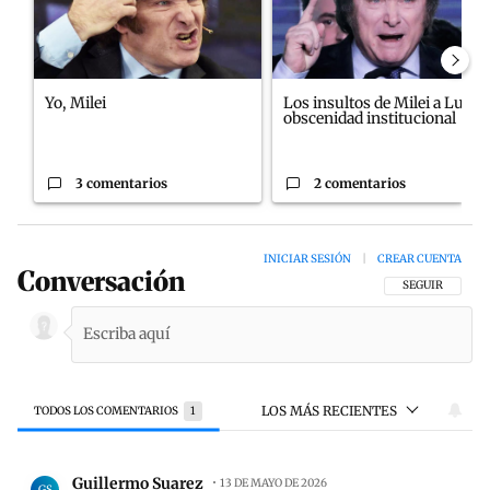
Yo, Milei
Los insultos de Milei a Lula:
obscenidad institucional
3 comentarios
2 comentarios
INICIAR SESIÓN
|
CREAR CUENTA
Conversación
SIGA ESTA CON
SEGUIR
LOS MÁS RECIENTES
TODOS LOS COMENTARIOS
1
Todos los comentarios
Comentario de Guillermo Suarez.
Guillermo Suarez
13 DE MAYO DE 2026
GS