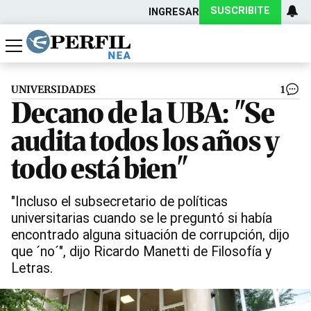
SUSCRIBITE
INGRESAR
Política
Economía
Actualidad
UNIVERSIDADES
1
Decano de la UBA: "Se
audita todos los años y
todo está bien"
"Incluso el subsecretario de políticas
universitarias cuando se le preguntó si había
encontrado alguna situación de corrupción, dijo
que ´no´", dijo Ricardo Manetti de Filosofía y
Letras.