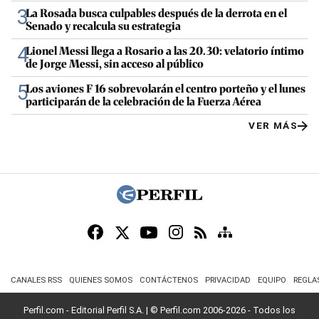
3
La Rosada busca culpables después de la derrota en el
Senado y recalcula su estrategia
4
Lionel Messi llega a Rosario a las 20.30: velatorio íntimo
de Jorge Messi, sin acceso al público
5
Los aviones F 16 sobrevolarán el centro porteño y el lunes
participarán de la celebración de la Fuerza Aérea
VER MÁS
CANALES RSS
QUIENES SOMOS
CONTÁCTENOS
PRIVACIDAD
EQUIPO
REGLA
Perfil.com - Editorial Perfil S.A.
| © Perfil.com 2006-2026 - Todos los