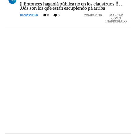
¡¡¡Entonces haganlá pública no en los claustruos!!! . .
.Uds son los que estan escupiendo pá arriba
RESPONDER
0
0
COMPARTIR
MARCAR
COMO
INAPROPIADO