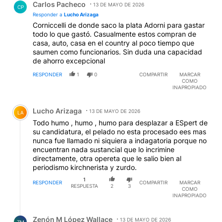
Carlos Pacheco
13 DE MAYO DE 2026
CP
Responder a
Lucho Arizaga
Corniccelli de donde saco la plata Adorni para gastar
todo lo que gastó. Casualmente estos compran de
casa, auto, casa en el country al poco tiempo que
saumen como funcionarios. Sin duda una capacidad
de ahorro excepcional
RESPONDER
1
0
COMPARTIR
MARCAR
COMO
INAPROPIADO
Comentario de Lucho Arizaga.
Lucho Arizaga
13 DE MAYO DE 2026
LA
Todo humo , humo , humo para desplazar a ESpert de
su candidatura, el pelado no esta procesado ees mas
nunca fue llamado ni siquiera a indagatoria porque no
encuentran nada sustancial que lo incrimine
directamente, otra opereta que le salio bien al
periodismo kirchnerista y zurdo.
1
RESPONDER
COMPARTIR
MARCAR
RESPUESTA
2
3
COMO
INAPROPIADO
Respuesta de Zenón M López Wallace.
Zenón M López Wallace
13 DE MAYO DE 2026