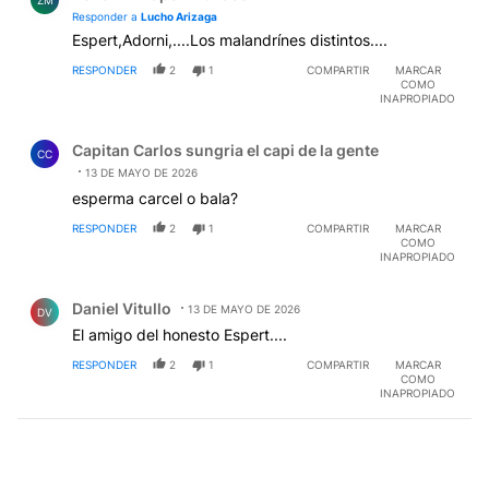
ZM
Responder a
Lucho Arizaga
Espert,Adorni,....Los malandrínes distintos....
RESPONDER
2
1
COMPARTIR
MARCAR
COMO
INAPROPIADO
Comentario de Capitan Carlos sungria el capi de la gent
Capitan Carlos sungria el capi de la gente
CC
13 DE MAYO DE 2026
esperma carcel o bala?
RESPONDER
2
1
COMPARTIR
MARCAR
COMO
INAPROPIADO
Comentario de Daniel Vitullo.
Daniel Vitullo
13 DE MAYO DE 2026
DV
El amigo del honesto Espert....
RESPONDER
2
1
COMPARTIR
MARCAR
COMO
INAPROPIADO