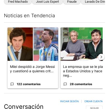
Fred Machado
José Luis Espert
Fraude
Lavado De Diner
Noticias en Tendencia
Este listado muestra los artículos con más comentarios en los últim
Un artículo de tendencia con el título "Milei despidió a Jorge 
Un artículo de tendencia con 
Milei despidió a Jorge Messi
La empresa que se le plantó
y cuestionó a quienes crit...
a Estados Unidos y hace
neg...
122 comentarios
28 comentarios
INICIAR SESIÓN
|
CREAR CUENTA
Conversación
SIGA ESTA CO
SEGUIR