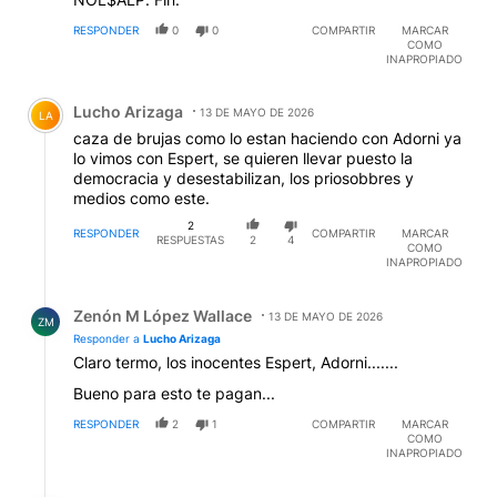
RESPONDER
0
0
COMPARTIR
MARCAR
COMO
INAPROPIADO
Comentario de Lucho Arizaga.
Lucho Arizaga
13 DE MAYO DE 2026
LA
caza de brujas como lo estan haciendo con Adorni ya
lo vimos con Espert, se quieren llevar puesto la
democracia y desestabilizan, los priosobbres y
medios como este.
2
RESPONDER
COMPARTIR
MARCAR
RESPUESTAS
2
4
COMO
INAPROPIADO
Respuesta de Zenón M López Wallace.
Zenón M López Wallace
13 DE MAYO DE 2026
ZM
Responder a
Lucho Arizaga
Claro termo, los inocentes Espert, Adorni.......
Bueno para esto te pagan...
RESPONDER
2
1
COMPARTIR
MARCAR
COMO
INAPROPIADO
Respuesta de Carlos Pacheco.