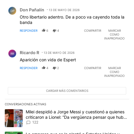
Comentario de Don Pañalín.
Don Pañalín
13 DE MAYO DE 2026
DP
Otro libertario adentro. De a poco va cayendo toda la
banda
RESPONDER
6
4
COMPARTIR
MARCAR
COMO
INAPROPIADO
Comentario de Ricardo R.
Ricardo R
13 DE MAYO DE 2026
RR
Aparición con vida de Espert
RESPONDER
4
2
COMPARTIR
MARCAR
COMO
INAPROPIADO
CARGAR MÁS COMENTARIOS
CONVERSACIONES ACTIVAS
Este listado muestra los artículos con más comentarios en los últim
Un artículo de tendencia con el título "Milei despidió a Jorge Mes
Milei despidió a Jorge Messi y cuestionó a quienes
criticaron a Lionel: “Da vergüenza pensar que hubo
anti-Messi”
122