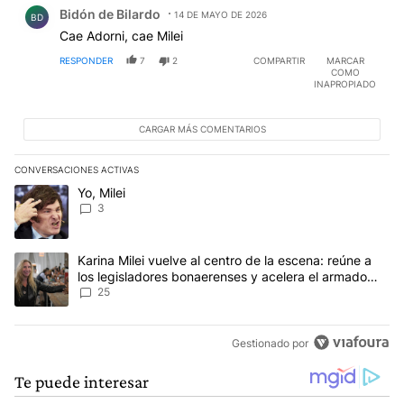
Comentario de Bidón de Bilardo.
Bidón de Bilardo
14 DE MAYO DE 2026
BD
Cae Adorni, cae Milei
RESPONDER
7
2
COMPARTIR
MARCAR
COMO
INAPROPIADO
CARGAR MÁS COMENTARIOS
CONVERSACIONES ACTIVAS
Este listado muestra los artículos con más comentarios en los últim
Un artículo de tendencia con el título "Yo, Milei" con 3 comentarios
Yo, Milei
3
Un artículo de tendencia con el título "Karina Milei vuelve al cen
Karina Milei vuelve al centro de la escena: reúne a
los legisladores bonaerenses y acelera el armado
para 2027
25
Gestionado por