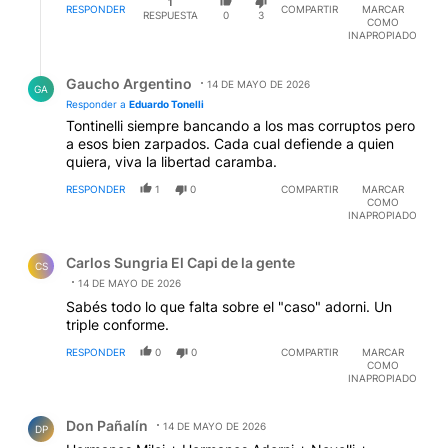
1
RESPONDER
COMPARTIR
MARCAR
RESPUESTA
0
3
COMO
INAPROPIADO
Respuesta de Gaucho Argentino.
Gaucho Argentino
14 DE MAYO DE 2026
GA
Responder a
Eduardo Tonelli
Tontinelli siempre bancando a los mas corruptos pero
a esos bien zarpados. Cada cual defiende a quien
quiera, viva la libertad caramba.
RESPONDER
1
0
COMPARTIR
MARCAR
COMO
INAPROPIADO
Comentario de Carlos Sungria El Capi de la gente.
Carlos Sungria El Capi de la gente
CS
14 DE MAYO DE 2026
Sabés todo lo que falta sobre el "caso" adorni. Un
triple conforme.
RESPONDER
0
0
COMPARTIR
MARCAR
COMO
INAPROPIADO
Comentario de Don Pañalín.
Don Pañalín
14 DE MAYO DE 2026
DP