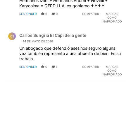
Hermanos Milei + Hermanos Adorni + Novelli +
Karycoima = QEPD LLA, ex gobierno ✝️✝️✝️✝️
RESPONDER
6
0
COMPARTIR
MARCAR
COMO
INAPROPIADO
Comentario de Carlos Sungria El Capi de la gente.
Carlos Sungria El Capi de la gente
CS
14 DE MAYO DE 2026
Un abogado que defendió asesinos seguro alguna
vez también representó a una abuelita de bien. Es su
trabajo.
RESPONDER
0
1
COMPARTIR
MARCAR
COMO
INAPROPIADO