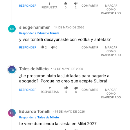
1
RESPONDER
COMPARTIR
MARCAR
RESPUESTA
0
2
COMO
INAPROPIADO
Respuesta de sledge hammer.
sledge hammer
14 DE MAYO DE 2026
SH
Responder a
Eduardo Tonelli
y vos tontelli desayunaste con vodka y anfetas?
RESPONDER
2
0
COMPARTIR
MARCAR
COMO
INAPROPIADO
Comentario de Tales de Mileto.
Tales de Mileto
14 DE MAYO DE 2026
TD
¿Le prestaran plata las jubiladas para pagarle al
abogado? ¡Porque no creo que acepte $Libra!
2
RESPONDER
COMPARTIR
MARCAR
RESPUESTAS
5
0
COMO
INAPROPIADO
Respuesta de Eduardo Tonelli.
Eduardo Tonelli
14 DE MAYO DE 2026
ET
Responder a
Tales de Mileto
te vere durmiendo la siesta en Milei 2027