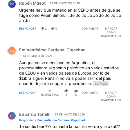
Rubén Mdeot
14 DE MAYO DE 2026
RM
Urgente hay que meterlo en el CEPO antes de que se
fuge como Pepin Simón.... Jo Jo Jo Jo Jo Jo Jo Jo Jo
Jo Jo
RESPONDER
2
0
COMPARTIR
MARCAR
COMO
INAPROPIADO
Comentario de Eminentísimo Cardenal Gigachad.
Eminentísimo Cardenal Gigachad
EC
14 DE MAYO DE 2026
Aunque no se mencione en Argentina, el
procesamiento al gnomo psicótico en varios estados
de EEUU y en varios paises de Europa por lo de
$Libra sigue. Pañalín no va a poder salir del pais
cuando deje de ocupar la presidencia.
EDITADO
2
RESPONDER
COMPARTIR
MARCAR
RESPUESTAS
3
0
COMO
INAPROPIADO
Respuesta de Eduardo Tonelli.
Eduardo Tonelli
14 DE MAYO DE 2026
ET
Responder a
Eminentísimo Cardenal Gigachad
Te sentis bien??? tomaste la pastilla verde y la azul??