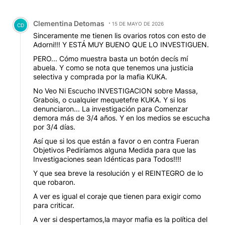
Todos los comentarios
Comentario de Clementina Detomas.
Clementina Detomas
15 DE MAYO DE 2026
CD
Sinceramente me tienen lis ovarios rotos con esto de
Adorni!!! Y ESTÁ MUY BUENO QUE LO INVESTIGUEN.
PERO... Cómo muestra basta un botón decís mí
abuela. Y como se nota que tenemos una justicia
selectiva y comprada por la mafia KUKA.
No Veo Ni Escucho INVESTIGACION sobre Massa,
Grabois, o cualquier mequetefre KUKA. Y si los
denunciaron... La investigación para Comenzar
demora más de 3/4 años. Y en los medios se escucha
por 3/4 días.
Así que si los que están a favor o en contra Fueran
Objetivos Pediríamos alguna Medida para que las
Investigaciones sean Idénticas para Todos!!!!
Y que sea breve la resolución y el REINTEGRO de lo
que robaron.
A ver es igual el coraje que tienen para exigir como
para criticar.
A ver si despertamos,la mayor mafia es la política del