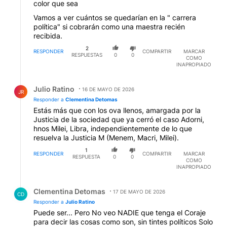
color que sea
Vamos a ver cuántos se quedarían en la " carrera
política" si cobrarán como una maestra recién
recibida.
2
RESPONDER
COMPARTIR
MARCAR
RESPUESTAS
0
0
COMO
INAPROPIADO
Respuesta de Julio Ratino.
Julio Ratino
16 DE MAYO DE 2026
JR
Responder a
Clementina Detomas
Estás más que con los ova llenos, amargada por la
Justicia de la sociedad que ya cerró el caso Adorni,
hnos Milei, Libra, independientemente de lo que
resuelva la Justicia M (Menem, Macri, Milei).
1
RESPONDER
COMPARTIR
MARCAR
RESPUESTA
0
0
COMO
INAPROPIADO
Respuesta de Clementina Detomas.
Clementina Detomas
17 DE MAYO DE 2026
CD
Responder a
Julio Ratino
Puede ser... Pero No veo NADIE que tenga el Coraje
para decir las cosas como son, sin tintes políticos Solo