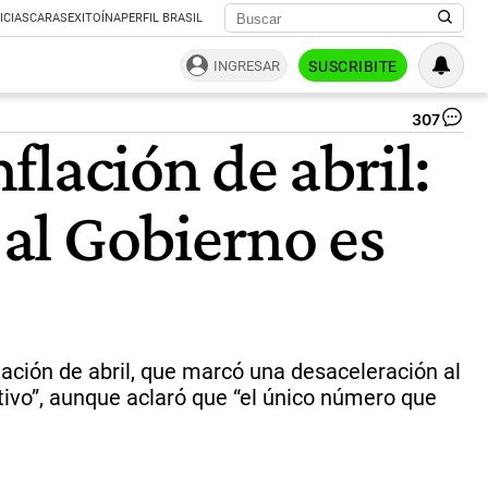
ICIAS
CARAS
EXITOÍNA
PERFIL BRASIL
INGRESAR
SUSCRIBITE
307
“R
nflación de abril:
Ku
El
Pr
al Gobierno es
ac
qu
qu
“r
tod
|
ca
lación de abril, que marcó una desaceleración al
tivo”, aunque aclaró que “el único número que