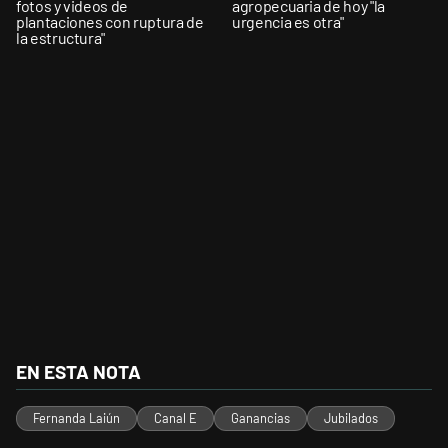
fotos y videos de
agropecuaria de hoy "la
plantaciones con ruptura de
urgencia es otra"
la estructura"
EN ESTA NOTA
Fernanda Laiún
Canal E
Ganancias
Jubilados