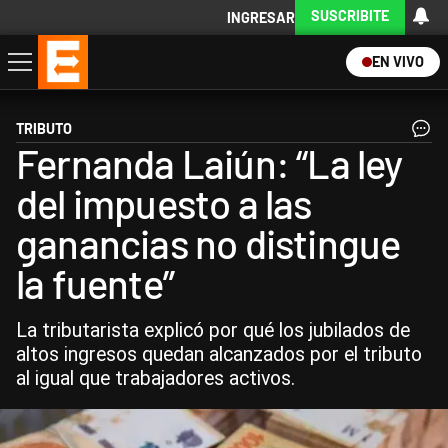
SUSCRIBITE
INGRESAR
EN VIVO
Economía
Política
Internacional
Actualidad
Descargá la App
TRIBUTO
Fernanda Laiún: “La ley
del impuesto a las
ganancias no distingue
la fuente”
La tributarista explicó por qué los jubilados de
altos ingresos quedan alcanzados por el tributo
al igual que trabajadores activos.