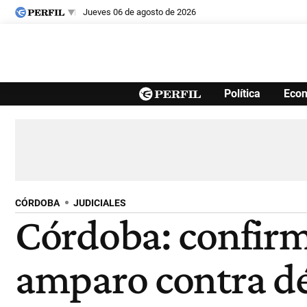
jueves 06 de agosto de 2026
Últimas noticias
Política
Eco
Inicio
Ahora
Opinión
Cultura
Arte
Educación
Videos
Córdoba
Reperfilar
Diario del Juicio
CÓRDOBA
JUDICIALES
Córdoba: confirm
amparo contra dé