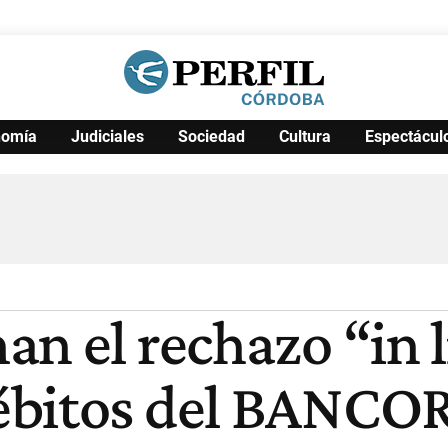
nomía
Judiciales
Sociedad
Cultura
Espectácul
Política
Pymes
Salud
Internacional
Clima
Deportes
Business
Noticias
Caras
an el rechazo “in 
bitos del BANCOR 