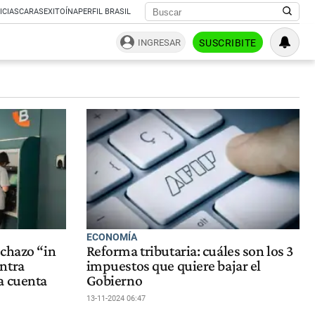
ICIAS
CARAS
EXITOÍNA
PERFIL BRASIL
INGRESAR
SUSCRIBITE
ECONOMÍA
echazo “in
Reforma tributaria: cuáles son los 3
ntra
impuestos que quiere bajar el
a cuenta
Gobierno
13-11-2024 06:47