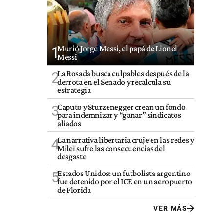
Murió Jorge Messi, el papá de Lionel
1
Messi
La Rosada busca culpables después de la
2
derrota en el Senado y recalcula su
estrategia
Caputo y Sturzenegger crean un fondo
3
para indemnizar y “ganar” sindicatos
aliados
La narrativa libertaria cruje en las redes y
4
Milei sufre las consecuencias del
desgaste
Estados Unidos: un futbolista argentino
5
fue detenido por el ICE en un aeropuerto
de Florida
VER MÁS