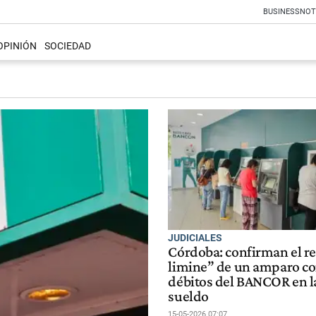
BUSINESS
NOT
OPINIÓN
SOCIEDAD
JUDICIALES
Córdoba: confirman el r
limine” de un amparo co
débitos del BANCOR en l
sueldo
15-05-2026 07:07