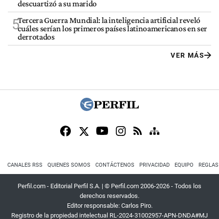
descuartizó a su marido
Tercera Guerra Mundial: la inteligencia artificial reveló
5
cuáles serían los primeros países latinoamericanos en ser
derrotados
VER MÁS
CANALES RSS
QUIENES SOMOS
CONTÁCTENOS
PRIVACIDAD
EQUIPO
REGLAS
Perfil.com - Editorial Perfil S.A.
| © Perfil.com 2006-2026 - Todos los
derechos reservados.
Editor responsable: Carlos Piro.
Registro de la propiedad intelectual RL-2024-31002957-APN-DNDA#MJ