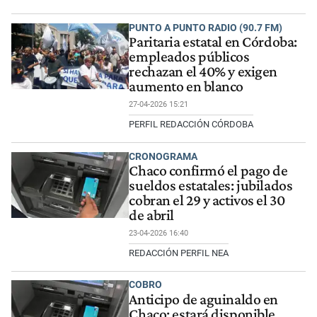
PUNTO A PUNTO RADIO (90.7 FM)
Paritaria estatal en Córdoba:
empleados públicos
rechazan el 40% y exigen
aumento en blanco
27-04-2026 15:21
PERFIL REDACCIÓN CÓRDOBA
CRONOGRAMA
Chaco confirmó el pago de
sueldos estatales: jubilados
cobran el 29 y activos el 30
de abril
23-04-2026 16:40
REDACCIÓN PERFIL NEA
COBRO
Anticipo de aguinaldo en
Chaco: estará disponible