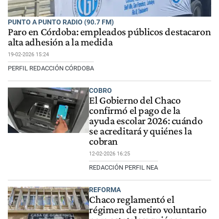
PUNTO A PUNTO RADIO (90.7 FM)
Paro en Córdoba: empleados públicos destacaron
alta adhesión a la medida
19-02-2026 15:24
PERFIL REDACCIÓN CÓRDOBA
COBRO
El Gobierno del Chaco
confirmó el pago de la
ayuda escolar 2026: cuándo
se acreditará y quiénes la
cobran
12-02-2026 16:25
REDACCIÓN PERFIL NEA
REFORMA
Chaco reglamentó el
régimen de retiro voluntario