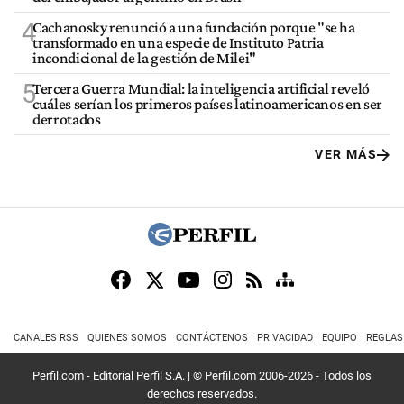
4
Cachanosky renunció a una fundación porque "se ha
transformado en una especie de Instituto Patria
incondicional de la gestión de Milei"
5
Tercera Guerra Mundial: la inteligencia artificial reveló
cuáles serían los primeros países latinoamericanos en ser
derrotados
VER MÁS
CANALES RSS
QUIENES SOMOS
CONTÁCTENOS
PRIVACIDAD
EQUIPO
REGLAS
Perfil.com - Editorial Perfil S.A.
| © Perfil.com 2006-2026 - Todos los
derechos reservados.