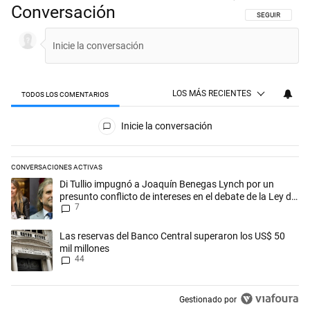
Conversación
SIGA ESTA CON
SEGUIR
LOS MÁS RECIENTES
TODOS LOS COMENTARIOS
Todos los comentarios
Inicie la conversación
CONVERSACIONES ACTIVAS
Este listado muestra los artículos con más comentarios en los últimos 
Un artículo de tendencia con el título "Di Tullio impugnó a Joaquín Ben
Di Tullio impugnó a Joaquín Benegas Lynch por un
presunto conflicto de intereses en el debate de la Ley de
7
Tierras
Un artículo de tendencia con el título "Las reservas del Banco Central
Las reservas del Banco Central superaron los US$ 50
mil millones
44
Gestionado por