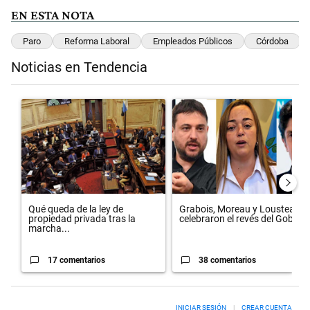
EN ESTA NOTA
Paro
Reforma Laboral
Empleados Públicos
Córdoba
Noticias en Tendencia
Este listado muestra los artículos con más comentarios en los últimos 
Un artículo de tendencia con el título "Qué queda de la ley de propie
Un artículo de tendencia con el 
Qué queda de la ley de
Grabois, Moreau y Lousteau
propiedad privada tras la
celebraron el revés del Gobi...
marcha...
17 comentarios
38 comentarios
INICIAR SESIÓN
|
CREAR CUENTA