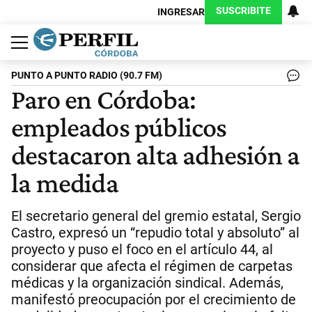
SUSCRIBITE
INGRESAR
Política
Economía
Judiciales
Sociedad
Cultura
Espectáculos
Deportes
Protagonistas
PUNTO A PUNTO RADIO (90.7 FM)
Paro en Córdoba:
empleados públicos
destacaron alta adhesión a
la medida
El secretario general del gremio estatal, Sergio
Castro, expresó un “repudio total y absoluto” al
proyecto y puso el foco en el artículo 44, al
considerar que afecta el régimen de carpetas
médicas y la organización sindical. Además,
manifestó preocupación por el crecimiento de