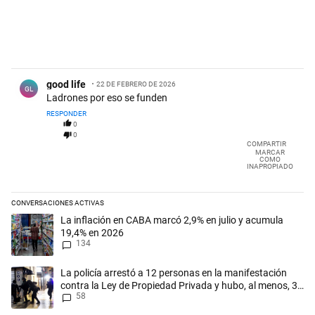
Comentario de good life.
good life
22 DE FEBRERO DE 2026
GL
Ladrones por eso se funden
RESPONDER
0
0
COMPARTIR
MARCAR
COMO
INAPROPIADO
CONVERSACIONES ACTIVAS
Este listado muestra los artículos con más comentarios en los últimos 
Un artículo de tendencia con el título "La inflación en CABA marcó 2,
La inflación en CABA marcó 2,9% en julio y acumula
19,4% en 2026
134
Un artículo de tendencia con el título "La policía arrestó a 12 person
La policía arrestó a 12 personas en la manifestación
contra la Ley de Propiedad Privada y hubo, al menos, 3
58
agentes heridos