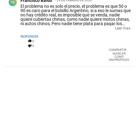
Francisco Baldo
23 DE FEBRERO DE 2026
FB
El problema no es solo el precio, el problema es que 50 o
90 es caro para el bolsillo Argentino, si a eso le sumas que
no hay crédito real, es imposible que se venda, nadie
quiere cubiertas chinas, como nadie quiere motos chinas,
ni autos chinos, Pero nadie tiene plata para pagar los
precios cartelizados de las marcas tradicionales, todos
Leer mas
quieren globalizar sus ingresos y cobrar en dolares como
si estuviesen en USA, pero quieren pagar salarios de la
RESPONDER
India, en la India tienen precios de la India, esa es la
0
diferencia.
0
COMPARTIR
MARCAR
COMO
INAPROPIADO