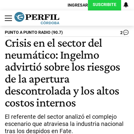
SUSCRIBITE
INGRESAR
Política
Economía
Judiciales
Sociedad
Cultura
Espectáculos
Deportes
Protagonistas
PUNTO A PUNTO RADIO (90.7)
2
Crisis en el sector del
neumático: Ingelmo
advirtió sobre los riesgos
de la apertura
descontrolada y los altos
costos internos
El referente del sector analizó el complejo
escenario que atraviesa la industria nacional
tras los despidos en Fate.