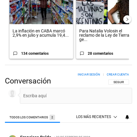
La inflación en CABA marcó
Para Natalia Volosin el
2,9% en julio y acumula 19,4...
reclamo de la Ley de Tierras
ge...
134 comentarios
28 comentarios
INICIAR SESIÓN
|
CREAR CUENTA
Conversación
SIGA ESTA CON
SEGUIR
LOS MÁS RECIENTES
TODOS LOS COMENTARIOS
2
Todos los comentarios
Comentario de Francisco Baldo.