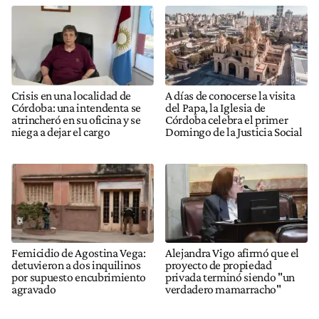
Crisis en una localidad de
A días de conocerse la visita
Córdoba: una intendenta se
del Papa, la Iglesia de
atrincheró en su oficina y se
Córdoba celebra el primer
niega a dejar el cargo
Domingo de la Justicia Social
Femicidio de Agostina Vega:
Alejandra Vigo afirmó que el
detuvieron a dos inquilinos
proyecto de propiedad
por supuesto encubrimiento
privada terminó siendo "un
agravado
verdadero mamarracho"