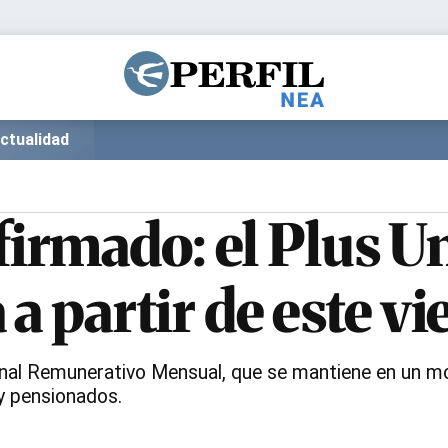
Política
Pymes
Salud
Internacional
Clima
Deportes
ctualidad
Business
Noticias
Caras
rmado: el Plus Un
a partir de este vi
icional Remunerativo Mensual, que se mantiene en un 
 y pensionados.