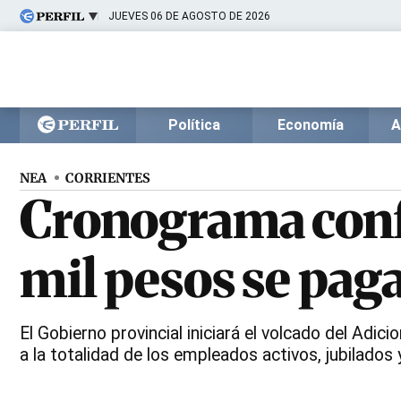
JUEVES 06 DE AGOSTO DE 2026
Últimas noticias
Inicio
Ahora
Opinión
Cultura
Arte
Educación
Política
Economía
A
Videos
Córdoba
Reperfilar
Diario del Juicio
NEA
CORRIENTES
Cronograma confi
mil pesos se paga 
El Gobierno provincial iniciará el volcado del Ad
a la totalidad de los empleados activos, jubilados