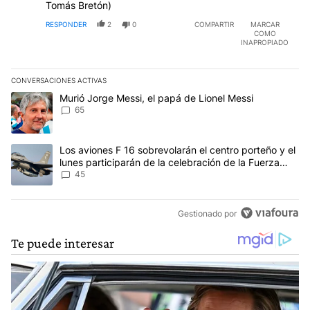
Tomás Bretón)
RESPONDER
2
0
COMPARTIR
MARCAR
COMO
INAPROPIADO
CONVERSACIONES ACTIVAS
Este listado muestra los artículos con más comentarios en los últim
Un artículo de tendencia con el título "Murió Jorge Messi, el papá
Murió Jorge Messi, el papá de Lionel Messi
65
Un artículo de tendencia con el título "Los aviones F 16 sobrevola
Los aviones F 16 sobrevolarán el centro porteño y el
lunes participarán de la celebración de la Fuerza
Aérea
45
Gestionado por