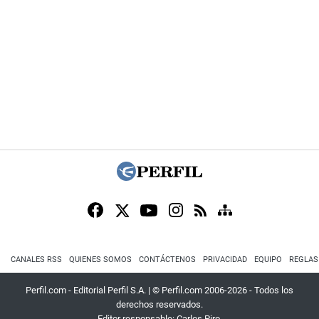
CANALES RSS
QUIENES SOMOS
CONTÁCTENOS
PRIVACIDAD
EQUIPO
REGLAS
Perfil.com - Editorial Perfil S.A.
| © Perfil.com 2006-2026 - Todos los
derechos reservados.
Editor responsable: Carlos Piro.