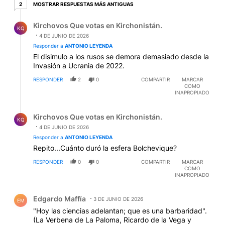
2 respuestas más antiguas
MOSTRAR RESPUESTAS MÁS ANTIGUAS
2
Respuesta de Kirchovos Que votas en Kirchonistán..
Kirchovos Que votas en Kirchonistán.
KQ
4 DE JUNIO DE 2026
Responder a
ANTONIO LEYENDA
El disimulo a los rusos se demora demasiado desde la
Invasión a Ucrania de 2022.
RESPONDER
2
0
COMPARTIR
MARCAR
COMO
INAPROPIADO
Respuesta de Kirchovos Que votas en Kirchonistán..
Kirchovos Que votas en Kirchonistán.
KQ
4 DE JUNIO DE 2026
Responder a
ANTONIO LEYENDA
Repito...Cuánto duró la esfera Bolchevique?
RESPONDER
0
0
COMPARTIR
MARCAR
COMO
INAPROPIADO
Comentario de Edgardo Maffía.
Edgardo Maffía
3 DE JUNIO DE 2026
EM
"Hoy las ciencias adelantan; que es una barbaridad".
(La Verbena de La Paloma, Ricardo de la Vega y