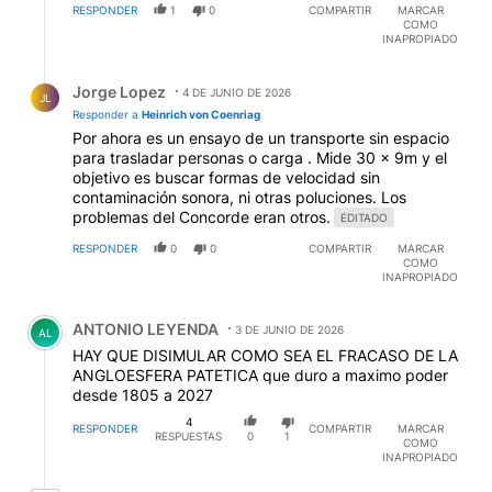
RESPONDER
1
0
COMPARTIR
MARCAR
COMO
INAPROPIADO
Respuesta de Jorge Lopez.
Jorge Lopez
4 DE JUNIO DE 2026
JL
Responder a
Heinrich von Coenriag
Por ahora es un ensayo de un transporte sin espacio
para trasladar personas o carga . Mide 30 x 9m y el
objetivo es buscar formas de velocidad sin
contaminación sonora, ni otras poluciones. Los
problemas del Concorde eran otros.
EDITADO
RESPONDER
0
0
COMPARTIR
MARCAR
COMO
INAPROPIADO
Comentario de ANTONIO LEYENDA.
ANTONIO LEYENDA
3 DE JUNIO DE 2026
AL
HAY QUE DISIMULAR COMO SEA EL FRACASO DE LA
ANGLOESFERA PATETICA que duro a maximo poder
desde 1805 a 2027
4
RESPONDER
COMPARTIR
MARCAR
RESPUESTAS
0
1
COMO
INAPROPIADO