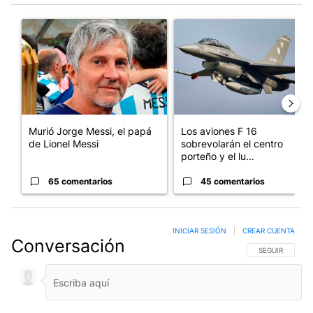
Este listado muestra los artículos con más comentarios en los últim
Un artículo de tendencia con el título "Murió Jorge Messi, el p
Un artículo de tendencia con e
Murió Jorge Messi, el papá
Los aviones F 16
de Lionel Messi
sobrevolarán el centro
porteño y el lu...
65 comentarios
45 comentarios
INICIAR SESIÓN
|
CREAR CUENTA
Conversación
SIGA ESTA CO
SEGUIR