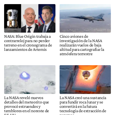
NASA: Blue Origin trabaja a
Cinco aviones de
contrarreloj para no perder
investigación de la NASA
terreno en el cronograma de
realizarán vuelos de baja
lanzamientos de Artemis
altitud para cartografiar la
atmósfera terrestre
La NASA reveló nuevos
La NASA creó una sustancia
detalles del meteorito que
para fundir roca lunar y se
provocó estruendos y
convertirá en la futura
temblores en el noreste de
tecnología de extracción de
EE.UU.
recursos