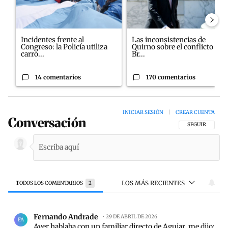
Incidentes frente al
Las inconsistencias de
Congreso: la Policía utiliza
Quirno sobre el conflicto con
carro...
Br...
14 comentarios
170 comentarios
INICIAR SESIÓN
|
CREAR CUENTA
Conversación
SIGA ESTA CON
SEGUIR
LOS MÁS RECIENTES
TODOS LOS COMENTARIOS
2
Todos los comentarios
Comentario de Fernando Andrade.
Fernando Andrade
29 DE ABRIL DE 2026
FA
Ayer hablaba con un familiar directo de Aguiar, me dijo: