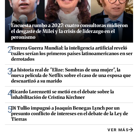
1
Encuesta rumbo a 2027: cuatro consultoras midieron
el desgaste de Milei y la crisis de liderazgo en el
peronismo
2
Tercera Guerra Mundial: la inteligencia artificial reveló
cuáles serían los primeros países latinoamericanos en ser
derrotados
3
La historia real de "Elize: Sombras de una mujer", la
nueva película de Netflix sobre el caso de una esposa que
descuartizó a su marido
4
Ricardo Lorenzetti se metió en el debate sobre la
inhabilitación de Cristina Kirchner
5
Di Tullio impugnó a Joaquín Benegas Lynch por un
presunto conflicto de intereses en el debate de la Ley de
Tierras
VER MÁS