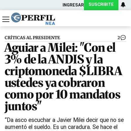
SUSCRIBITE
INGRESAR
Política
Economía
Actualidad
CRÍTICAS AL PRESIDENTE
2
Aguiar a Milei: "Con el
3% de la ANDIS y la
criptomoneda $LIBRA
ustedes ya cobraron
como por 10 mandatos
juntos"
“Da asco escuchar a Javier Milei decir que no se
aumentó el sueldo. Es un caradura. Se hace el