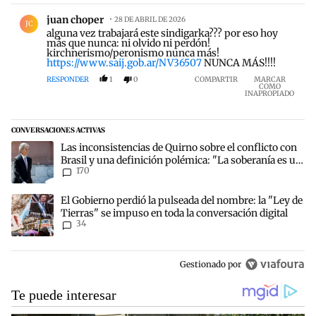
Comentario de juan choper.
juan choper
28 DE ABRIL DE 2026
JC
alguna vez trabajará este sindigarka??? por eso hoy
más que nunca: ni olvido ni perdón!
kirchnerismo/peronismo nunca más!
https://www.saij.gob.ar/NV36507
NUNCA MÁS!!!!
RESPONDER
1
0
COMPARTIR
MARCAR
COMO
INAPROPIADO
CONVERSACIONES ACTIVAS
Este listado muestra los artículos con más comentarios en los últim
Un artículo de tendencia con el título "Las inconsistencias de Quir
Las inconsistencias de Quirno sobre el conflicto con
Brasil y una definición polémica: "La soberanía es un
170
concepto antiguo"
Un artículo de tendencia con el título "El Gobierno perdió la pulse
El Gobierno perdió la pulseada del nombre: la "Ley de
Tierras" se impuso en toda la conversación digital
34
Gestionado por