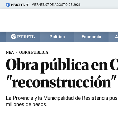
VIERNES 07 DE AGOSTO DE 2026
Últimas noticias
Inicio
Ahora
Opinión
Cultura
Arte
Educación
Política
Economía
A
Videos
Córdoba
Reperfilar
Diario del Juicio
NEA
OBRA PÚBLICA
Obra pública en 
"reconstrucción"
La Provincia y la Municipalidad de Resistencia pus
millones de pesos.