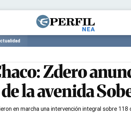
Política
Pymes
Salud
Internacional
Clima
Deportes
ctualidad
Business
Noticias
Caras
Chaco: Zdero anunc
 de la avenida Sob
ieron en marcha una intervención integral sobre 118 