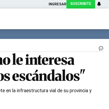
SUSCRIBITE
INGRESAR
Ciencia
Protagonistas
Tecnología
CARAS
Exitoina
Turismo
Exitoina
Gaming
Vivo
Di
o le interesa
Go
di
nac
los escándalos"
|
Ge
 en la infraestructura vial de su provincia y