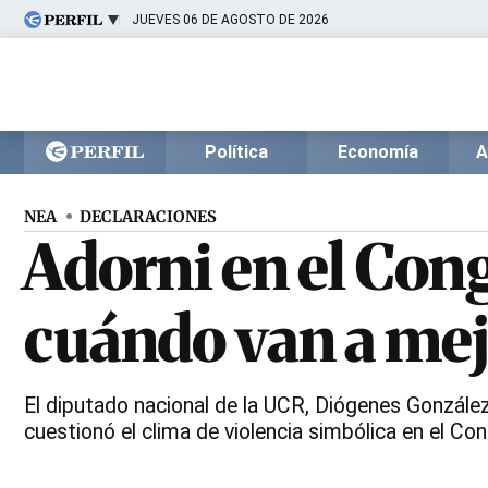
JUEVES 06 DE AGOSTO DE 2026
Últimas noticias
Inicio
Ahora
Opinión
Cultura
Arte
Educación
Política
Economía
A
Videos
Córdoba
Reperfilar
Diario del Juicio
NEA
DECLARACIONES
Adorni en el Cong
cuándo van a mejo
El diputado nacional de la UCR, Diógenes González,
cuestionó el clima de violencia simbólica en el Co