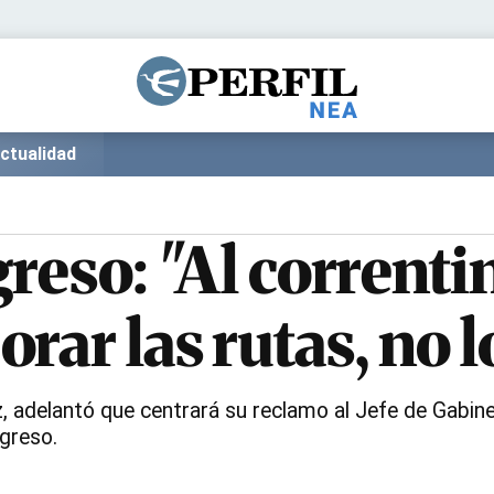
Política
Pymes
Salud
Internacional
Clima
Deportes
ctualidad
Business
Noticias
Caras
reso: "Al correntin
rar las rutas, no 
 adelantó que centrará su reclamo al Jefe de Gabinete
ngreso.