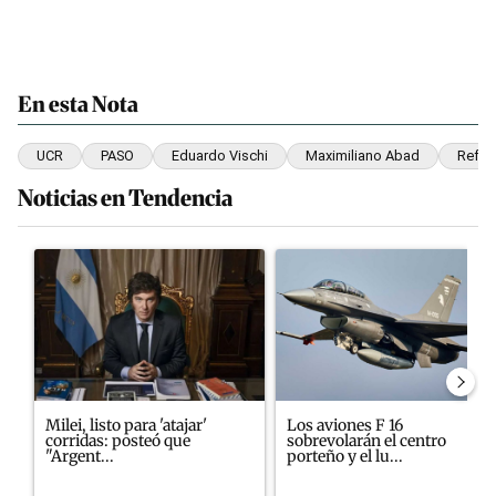
En esta Nota
UCR
PASO
Eduardo Vischi
Maximiliano Abad
Refor
Noticias en Tendencia
Este listado muestra los artículos con más comentarios en los últim
Un artículo de tendencia con el título "Milei, listo para 'atajar'
Un artículo de tendencia con el
Milei, listo para 'atajar'
Los aviones F 16
corridas: posteó que
sobrevolarán el centro
"Argent...
porteño y el lu...