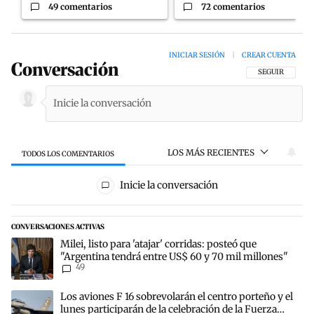
49 comentarios
72 comentarios
INICIAR SESIÓN
|
CREAR CUENTA
Conversación
SIGA ESTA CON
SEGUIR
LOS MÁS RECIENTES
TODOS LOS COMENTARIOS
Todos los comentarios
Inicie la conversación
CONVERSACIONES ACTIVAS
Este listado muestra los artículos con más comentarios en los últim
Un artículo de tendencia con el título "Milei, listo para 'atajar' c
Milei, listo para 'atajar' corridas: posteó que
"Argentina tendrá entre US$ 60 y 70 mil millones"
49
Un artículo de tendencia con el título "Los aviones F 16 sobrevolará
Los aviones F 16 sobrevolarán el centro porteño y el
lunes participarán de la celebración de la Fuerza