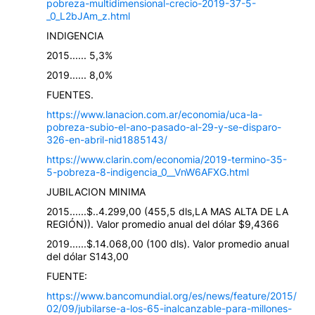
pobreza-multidimensional-crecio-2019-37-5-
_0_L2bJAm_z.html
INDIGENCIA
2015...... 5,3%
2019...... 8,0%
FUENTES.
https://www.lanacion.com.ar/economia/uca-la-
pobreza-subio-el-ano-pasado-al-29-y-se-disparo-
326-en-abril-nid1885143/
https://www.clarin.com/economia/2019-termino-35-
5-pobreza-8-indigencia_0__VnW6AFXG.html
JUBILACION MINIMA
2015......$..4.299,00 (455,5 dls,LA MAS ALTA DE LA
REGIÓN)). Valor promedio anual del dólar $9,4366
2019......$.14.068,00 (100 dls). Valor promedio anual
del dólar S143,00
FUENTE:
https://www.bancomundial.org/es/news/feature/2015/
02/09/jubilarse-a-los-65-inalcanzable-para-millones-