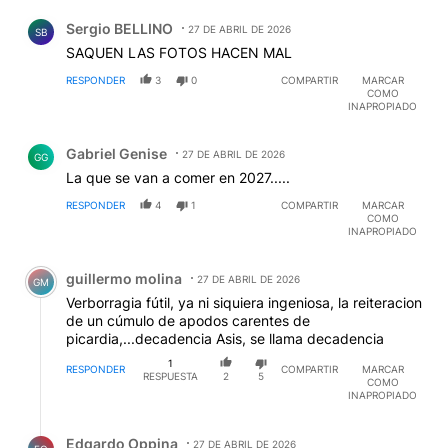
Comentario de Sergio BELLINO.
Sergio BELLINO
27 DE ABRIL DE 2026
SB
SAQUEN LAS FOTOS HACEN MAL
RESPONDER
3
0
COMPARTIR
MARCAR
COMO
INAPROPIADO
Comentario de Gabriel Genise.
Gabriel Genise
27 DE ABRIL DE 2026
GG
La que se van a comer en 2027.....
RESPONDER
4
1
COMPARTIR
MARCAR
COMO
INAPROPIADO
Comentario de guillermo molina.
guillermo molina
27 DE ABRIL DE 2026
GM
Verborragia fútil, ya ni siquiera ingeniosa, la reiteracion
de un cúmulo de apodos carentes de
picardia,...decadencia Asis, se llama decadencia
1
RESPONDER
COMPARTIR
MARCAR
RESPUESTA
2
5
COMO
INAPROPIADO
Respuesta de Edgardo Oppina.
Edgardo Oppina
27 DE ABRIL DE 2026