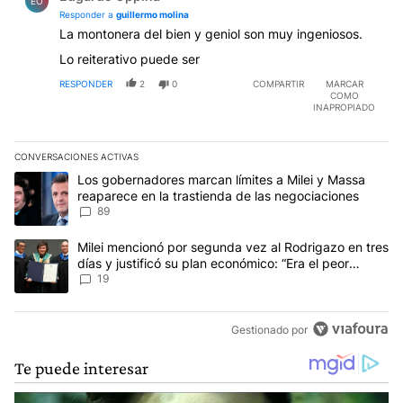
EO
Responder a
guillermo molina
La montonera del bien y geniol son muy ingeniosos.
Lo reiterativo puede ser
RESPONDER
2
0
COMPARTIR
MARCAR
COMO
INAPROPIADO
CONVERSACIONES ACTIVAS
Este listado muestra los artículos con más comentarios en los últim
Un artículo de tendencia con el título "Los gobernadores marcan l
Los gobernadores marcan límites a Milei y Massa
reaparece en la trastienda de las negociaciones
89
Un artículo de tendencia con el título "Milei mencionó por segunda
Milei mencionó por segunda vez al Rodrigazo en tres
días y justificó su plan económico: “Era el peor
escenario posible”
19
Gestionado por