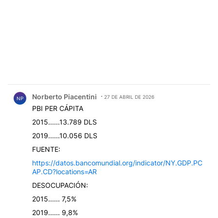
Comentario de Norberto Piacentini.
Norberto Piacentini
27 DE ABRIL DE 2026
NP
PBI PER CÁPITA
2015......13.789 DLS
2019......10.056 DLS
FUENTE:
https://datos.bancomundial.org/indicator/NY.GDP.PC
AP.CD?locations=AR
DESOCUPACIÓN:
2015...... 7,5%
2019...... 9,8%