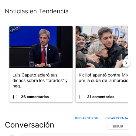
Noticias en Tendencia
Este listado muestra los artículos con más comentarios en los últim
Un artículo de tendencia con el título "Luis Caputo aclaró sus 
Un artículo de tendencia con el
Luis Caputo aclaró sus
Kicillof apuntó contra Milei
dichos sobre los “tarados” y
por la suba de la morosida...
neg...
26 comentarios
31 comentarios
INICIAR SESIÓN
|
CREAR CUENTA
Conversación
SIGA ESTA CO
SEGUIR