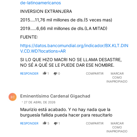
de-latinoamericanos
INVERSION EXTRANJERA
2015....11,76 mil millones de dls.(5 veces mas)
2019.....6,66 mil millones de dls.(LA MITAD)
FUENTE:
https://datos.bancomundial.org/indicador/BX.KLT.DIN
V.CD.WD?locations=AR
SI LO QUE HIZO MACRI NO SE LLAMA DESASTRE,
NO SÉ A QUÉ SE LE PUEDE DAR ESE NOMBRE.
RESPONDER
1
0
COMPARTIR
MARCAR
COMO
INAPROPIADO
Comentario de Eminentísimo Cardenal Gigachad.
Eminentísimo Cardenal Gigachad
EC
27 DE ABRIL DE 2026
Maurizio está acabado. Y no hay nada que la
burguesía fallida pueda hacer para resucitarlo
RESPONDER
5
1
COMPARTIR
MARCAR
COMO
INAPROPIADO