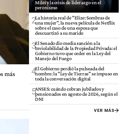
Milei y la crisis de liderazgo en el
peronismo
La historia real de "Elize: Sombras de
2
una mujer", la nueva película de Netflix
sobre el caso de una esposa que
descuartizó a su marido
El Senado dio media sanción a la
3
Inviolabilidad de la Propiedad Privada: el
Gobierno tuvo que ceder en la Ley del
Manejo del Fuego
El Gobierno perdió la pulseada del
4
os más
nombre: la "Ley de Tierras" se impuso en
toda la conversación digital
ANSES: cuándo cobran jubilados y
5
pensionados en agosto de 2026, según el
DNI
VER MÁS