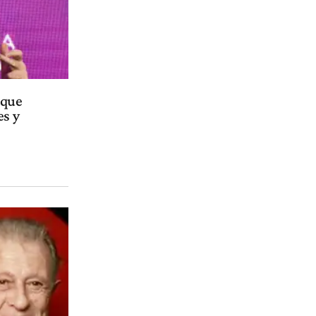
oque
es y