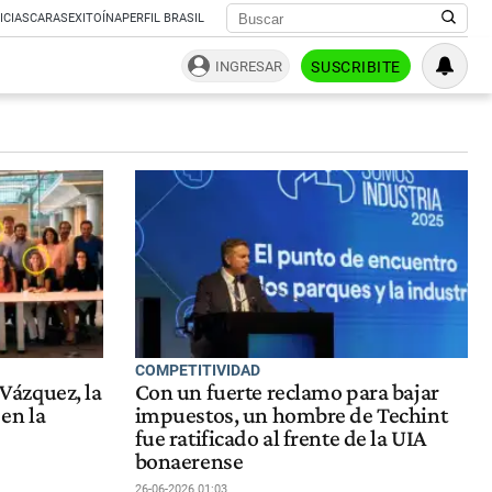
ICIAS
CARAS
EXITOÍNA
PERFIL BRASIL
INGRESAR
SUSCRIBITE
COMPETITIVIDAD
ázquez, la
Con un fuerte reclamo para bajar
en la
impuestos, un hombre de Techint
fue ratificado al frente de la UIA
bonaerense
26-06-2026 01:03