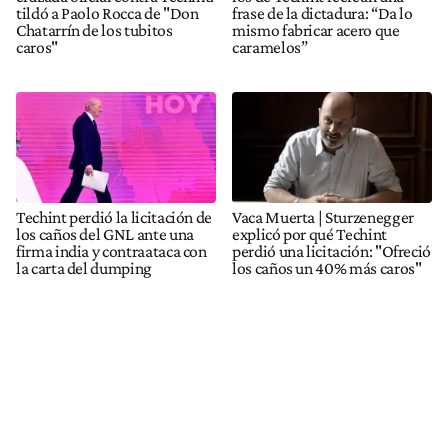
tildó a Paolo Rocca de "Don
frase de la dictadura: “Da lo
Chatarrín de los tubitos
mismo fabricar acero que
caros"
caramelos”
Techint perdió la licitación de
Vaca Muerta | Sturzenegger
los caños del GNL ante una
explicó por qué Techint
firma india y contraataca con
perdió una licitación: "Ofreció
la carta del dumping
los caños un 40% más caros"