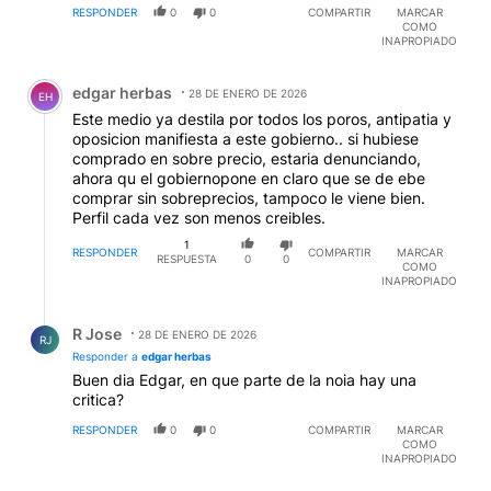
RESPONDER
0
0
COMPARTIR
MARCAR
COMO
INAPROPIADO
Comentario de edgar herbas.
edgar herbas
28 DE ENERO DE 2026
EH
Este medio ya destila por todos los poros, antipatia y
oposicion manifiesta a este gobierno.. si hubiese
comprado en sobre precio, estaria denunciando,
ahora qu el gobiernopone en claro que se de ebe
comprar sin sobreprecios, tampoco le viene bien.
Perfil cada vez son menos creibles.
1
RESPONDER
COMPARTIR
MARCAR
RESPUESTA
0
0
COMO
INAPROPIADO
Respuesta de R Jose.
R Jose
28 DE ENERO DE 2026
RJ
Responder a
edgar herbas
Buen dia Edgar, en que parte de la noia hay una
critica?
RESPONDER
0
0
COMPARTIR
MARCAR
COMO
INAPROPIADO