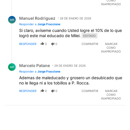
COMO
INAPROPIADO
Respuesta de Manuel Rodriguez.
Manuel Rodriguez
28 DE ENERO DE 2026
MR
Responder a
Jorge Fraccione
Si claro, avíseme cuando Usted logre el 10% de lo que
logró este mal educado de Milei.
EDITADO
RESPONDER
0
0
COMPARTIR
MARCAR
COMO
INAPROPIADO
Respuesta de Marcelo Patane.
Marcelo Patane
29 DE ENERO DE 2026
MP
Responder a
Jorge Fraccione
Ademas de maleducado y grosero un desubicado que
no le llega ni a los tobillos a P. Rocca.
RESPONDER
0
0
COMPARTIR
MARCAR
COMO
INAPROPIADO