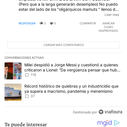
(Pero que a la larga generarán desempleo) No puedo
estar del lado de los "oligárquicos mamuts " llenos de
plata y dueños de la patria, pero tampoco puedo
Leer mas
aceptar un esquema político que generará
RESPONDER
3
0
COMPARTIR
MARCAR
desempleo. ¿Entonces...? Obligar a los industriales
COMO
argentinos a que fabriquen bueno y a un precio
INAPROPIADO
competitivo. ¿Se puede? ¡CLARO QUE SE PUEDE! Hay
que tener huevos, patriotismo y sentido común; y por
supuesto eliminar la corrupción . Dije que se puede,
CARGAR MÁS COMENTARIOS
no que fuera fácil.
CONVERSACIONES ACTIVAS
Este listado muestra los artículos con más comentarios en los últim
Un artículo de tendencia con el título "Milei despidió a Jorge Mes
Milei despidió a Jorge Messi y cuestionó a quienes
criticaron a Lionel: “Da vergüenza pensar que hubo
anti-Messi”
116
Un artículo de tendencia con el título "Récord histórico de quie
Récord histórico de quiebras y un industricidio que
ya supera a macrismo, pandemia y menemismo
37
Gestionado por