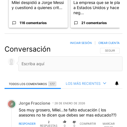
Milei despidió a Jorge Messi
La empresa que se le plantó
y cuestionó a quienes crit...
a Estados Unidos y hace
neg...
116 comentarios
21 comentarios
INICIAR SESIÓN
|
CREAR CUENTA
Conversación
SIGA ESTA CO
SEGUIR
LOS MÁS RECIENTES
TODOS LOS COMENTARIOS
177
Todos los comentarios
Comentario de Jorge Fraccione.
Jorge Fraccione
28 DE ENERO DE 2026
JF
Sos muy grosero, Milei...te falto educación ( los
asesores no te dicen que debes ser mas educado??)
2
RESPONDER
COMPARTIR
MARCAR
RESPUESTAS
0
0