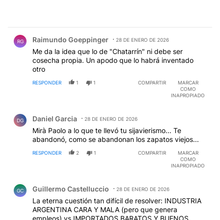
Comentario de Raimundo Goeppinger.
Raimundo Goeppinger
28 DE ENERO DE 2026
RG
Me da la idea que lo de "Chatarrín" ni debe ser
cosecha propia. Un apodo que lo habrá inventado
otro
RESPONDER
1
1
COMPARTIR
MARCAR
COMO
INAPROPIADO
Comentario de Daniel Garcia.
Daniel Garcia
28 DE ENERO DE 2026
DG
Mirà Paolo a lo que te llevó tu sijavierismo... Te
abandonó, como se abandonan los zapatos viejos...
RESPONDER
2
1
COMPARTIR
MARCAR
COMO
INAPROPIADO
Comentario de Guillermo Castelluccio.
Guillermo Castelluccio
28 DE ENERO DE 2026
GC
La eterna cuestión tan difícil de resolver: INDUSTRIA
ARGENTINA CARA Y MALA (pero que genera
empleos) vs IMPORTADOS BARATOS Y BUENOS.