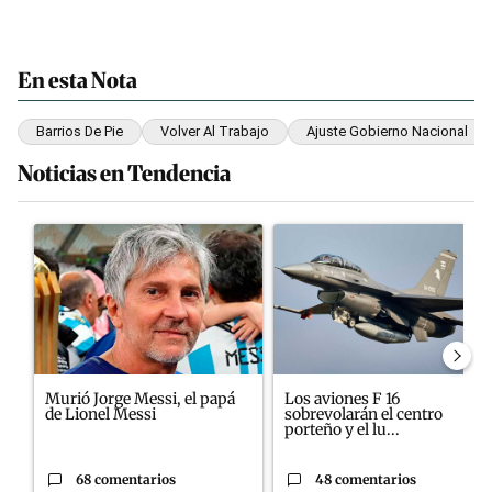
En esta Nota
Barrios De Pie
Volver Al Trabajo
Ajuste Gobierno Nacional
Noticias en Tendencia
Este listado muestra los artículos con más comentarios en los últim
Un artículo de tendencia con el título "Murió Jorge Messi, el pa
Un artículo de tendencia con el
Murió Jorge Messi, el papá
Los aviones F 16
de Lionel Messi
sobrevolarán el centro
porteño y el lu...
68 comentarios
48 comentarios