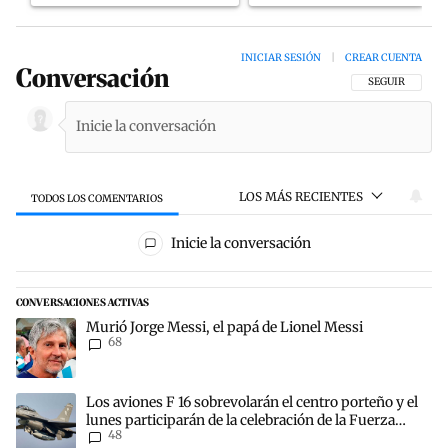
INICIAR SESIÓN
|
CREAR CUENTA
Conversación
SIGA ESTA CON
SEGUIR
LOS MÁS RECIENTES
TODOS LOS COMENTARIOS
Todos los comentarios
Inicie la conversación
CONVERSACIONES ACTIVAS
Este listado muestra los artículos con más comentarios en los últim
Un artículo de tendencia con el título "Murió Jorge Messi, el papá 
Murió Jorge Messi, el papá de Lionel Messi
68
Un artículo de tendencia con el título "Los aviones F 16 sobrevolará
Los aviones F 16 sobrevolarán el centro porteño y el
lunes participarán de la celebración de la Fuerza
48
Aérea