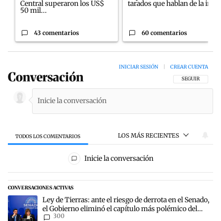
Central superaron los US$
tarados que hablan de la in...
50 mil...
43 comentarios
60 comentarios
INICIAR SESIÓN
|
CREAR CUENTA
Conversación
SIGA ESTA CON
SEGUIR
LOS MÁS RECIENTES
TODOS LOS COMENTARIOS
Todos los comentarios
Inicie la conversación
CONVERSACIONES ACTIVAS
Este listado muestra los artículos con más comentarios en los últim
Un artículo de tendencia con el título "Ley de Tierras: ante el rie
Ley de Tierras: ante el riesgo de derrota en el Senado,
el Gobierno eliminó el capítulo más polémico del
300
proyecto