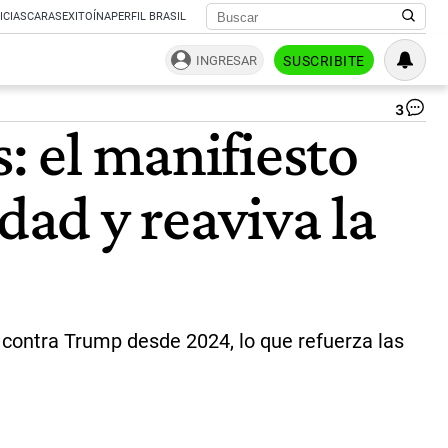
ICIAS
CARAS
EXITOÍNA
PERFIL BRASIL
INGRESAR
SUSCRIBITE
3
Inc
: el manifiesto
de
Do
Tr
dad y reaviva la
|
AF
o contra Trump desde 2024, lo que refuerza las