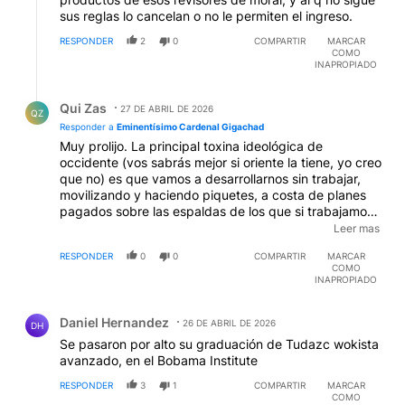
sus reglas lo cancelan o no le permiten el ingreso.
RESPONDER
2
0
COMPARTIR
MARCAR
COMO
INAPROPIADO
Respuesta de Qui Zas.
Qui Zas
27 DE ABRIL DE 2026
QZ
Responder a
Eminentísimo Cardenal Gigachad
Muy prolijo. La principal toxina ideológica de
occidente (vos sabrás mejor si oriente la tiene, yo creo
que no) es que vamos a desarrollarnos sin trabajar,
movilizando y haciendo piquetes, a costa de planes
pagados sobre las espaldas de los que si trabajamos.
Para prueba tenés el inmenso desarrollo logrado por
Leer mas
Cuba y Venezuela, que no son neoliberales, aunque
RESPONDER
0
0
COMPARTIR
MARCAR
están en occidente.
COMO
INAPROPIADO
Comentario de Daniel Hernandez.
Daniel Hernandez
26 DE ABRIL DE 2026
DH
Se pasaron por alto su graduación de Tudazc wokista
avanzado, en el Bobama Institute
RESPONDER
3
1
COMPARTIR
MARCAR
COMO