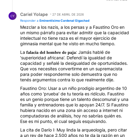
Respuesta de Cariel Yolape.
Cariel Yolape
27 DE ABRIL DE 2026
CY
Responder a
Eminentísimo Cardenal Gigachad
Mezclar a los nazis, a los persas y a Faustino Oro en
un mismo párrafo para evitar admitir que la capacidad
intelectual no tiene raza es el mayor ejercicio de
gimnasia mental que he visto en mucho tiempo.
La 𝐟𝐚𝐥𝐚𝐜𝐢𝐚 𝐝𝐞𝐥 𝐡𝐨𝐦𝐛𝐫𝐞 𝐝𝐞 𝐩𝐚𝐣𝐚: Jamás hablé de
'superioridad africana'. Defendí la igualdad de
capacidad y señalé la desigualdad de oportunidades.
Que vos necesites convertirme en un supremacista
para poder responderme solo demuestra que no
tenés argumentos contra lo que realmente dije.
Faustino Oro: Usar a un niño prodigio argentino de 10
años como 'prueba' de tu teoría es ridículo. Faustino
es un genio porque tiene un talento descomunal y una
familia y entrenadores que lo apoyan 24/7. Si Faustino
hubiera nacido en una zona sin acceso a internet ni
computadoras de análisis, hoy no sabrías quién es.
Ese es mi punto, el cual seguís esquivando.
La cita de Darío I: Muy linda la arqueología, pero citar
a un rey de hace 2.500 años no te da la razón en un