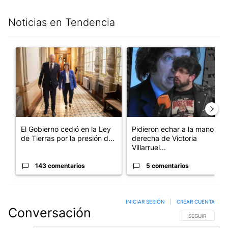
Noticias en Tendencia
Este listado muestra los artículos con más comentarios en los últim
Un artículo de tendencia con el título "El Gobierno cedió en la
Un artículo de tendencia con e
El Gobierno cedió en la Ley
Pidieron echar a la mano
de Tierras por la presión d...
derecha de Victoria
Villarruel...
143 comentarios
5 comentarios
INICIAR SESIÓN
|
CREAR CUENTA
Conversación
SIGA ESTA CO
SEGUIR