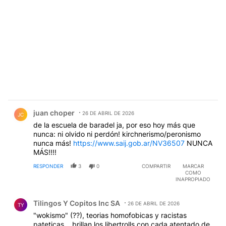
Comentario de juan choper.
juan choper
26 DE ABRIL DE 2026
JC
de la escuela de baradel ja, por eso hoy más que
nunca: ni olvido ni perdón! kirchnerismo/peronismo
nunca más!
https://www.saij.gob.ar/NV36507
NUNCA
MÁS!!!!
RESPONDER
3
0
COMPARTIR
MARCAR
COMO
INAPROPIADO
Comentario de Tilingos Y Copitos Inc SA.
Tilingos Y Copitos Inc SA
26 DE ABRIL DE 2026
TY
"wokismo" (??), teorias homofobicas y racistas
pateticas... brillan los libertrolls con cada atentado de