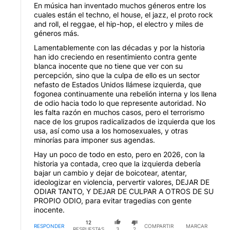
En música han inventado muchos géneros entre los
cuales están el techno, el house, el jazz, el proto rock
and roll, el reggae, el hip-hop, el electro y miles de
géneros más.
Lamentablemente con las décadas y por la historia
han ido creciendo en resentimiento contra gente
blanca inocente que no tiene que ver con su
percepción, sino que la culpa de ello es un sector
nefasto de Estados Unidos llámese izquierda, que
fogonea continuamente una rebelión interna y los llena
de odio hacia todo lo que represente autoridad. No
les falta razón en muchos casos, pero el terrorismo
nace de los grupos radicalizados de izquierda que los
usa, así como usa a los homosexuales, y otras
minorías para imponer sus agendas.
Hay un poco de todo en esto, pero en 2026, con la
historia ya contada, creo que la izquierda debería
bajar un cambio y dejar de boicotear, atentar,
ideologizar en violencia, pervertir valores, DEJAR DE
ODIAR TANTO, Y DEJAR DE CULPAR A OTROS DE SU
PROPIO ODIO, para evitar tragedias con gente
inocente.
12
RESPONDER
COMPARTIR
MARCAR
RESPUESTAS
3
2