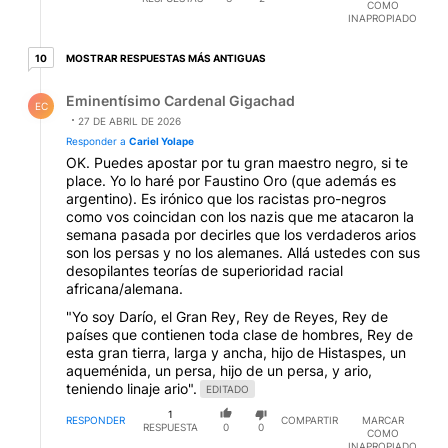
COMO
INAPROPIADO
10 respuestas más antiguas
MOSTRAR RESPUESTAS MÁS ANTIGUAS
10
Respuesta de Eminentísimo Cardenal Gigachad.
Eminentísimo Cardenal Gigachad
EC
27 DE ABRIL DE 2026
Responder a
Cariel Yolape
OK. Puedes apostar por tu gran maestro negro, si te
place. Yo lo haré por Faustino Oro (que además es
argentino). Es irónico que los racistas pro-negros
como vos coincidan con los nazis que me atacaron la
semana pasada por decirles que los verdaderos arios
son los persas y no los alemanes. Allá ustedes con sus
desopilantes teorías de superioridad racial
africana/alemana.
"Yo soy Darío, el Gran Rey, Rey de Reyes, Rey de
países que contienen toda clase de hombres, Rey de
esta gran tierra, larga y ancha, hijo de Histaspes, un
aqueménida, un persa, hijo de un persa, y ario,
teniendo linaje ario".
EDITADO
1
RESPONDER
COMPARTIR
MARCAR
RESPUESTA
0
0
COMO
INAPROPIADO