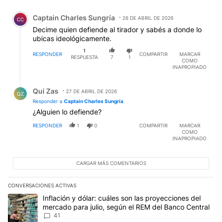
Comentario de Captain Charles Sungría.
Captain Charles Sungría
26 DE ABRIL DE 2026
CC
Decime quien defiende al tirador y sabés a donde lo
ubicas ideológicamente.
1
RESPONDER
COMPARTIR
MARCAR
RESPUESTA
7
1
COMO
INAPROPIADO
Respuesta de Qui Zas.
Qui Zas
27 DE ABRIL DE 2026
QZ
Responder a
Captain Charles Sungría
¿Alguien lo defiende?
RESPONDER
1
0
COMPARTIR
MARCAR
COMO
INAPROPIADO
CARGAR MÁS COMENTARIOS
CONVERSACIONES ACTIVAS
Este listado muestra los artículos con más comentarios en los últim
Un artículo de tendencia con el título "Inflación y dólar: cuáles 
Inflación y dólar: cuáles son las proyecciones del
mercado para julio, según el REM del Banco Central
41