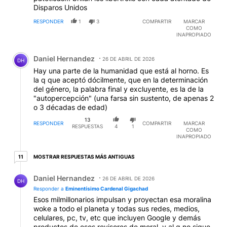
Disparos Unidos
RESPONDER
1
3
COMPARTIR
MARCAR
COMO
INAPROPIADO
Comentario de Daniel Hernandez.
Daniel Hernandez
26 DE ABRIL DE 2026
DH
Hay una parte de la humanidad que está al horno. Es
la q que aceptó dócilmente, que en la determinación
del género, la palabra final y excluyente, es la de la
"autopercepción" (una farsa sin sustento, de apenas 2
o 3 décadas de edad)
13
RESPONDER
COMPARTIR
MARCAR
RESPUESTAS
4
1
COMO
INAPROPIADO
11 respuestas más antiguas
MOSTRAR RESPUESTAS MÁS ANTIGUAS
11
Respuesta de Daniel Hernandez.
Daniel Hernandez
26 DE ABRIL DE 2026
DH
Responder a
Eminentísimo Cardenal Gigachad
Esos milmillonarios impulsan y proyectan esa moralina
woke a todo el planeta y todas sus redes, medios,
celulares, pc, tv, etc que incluyen Google y demás
productos de esos revisores de moral, y al q no sigue