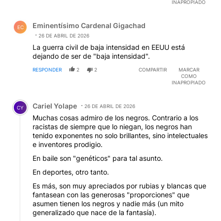
INAPROPIADO
Comentario de Eminentísimo Cardenal Gigachad.
Eminentísimo Cardenal Gigachad
EC
26 DE ABRIL DE 2026
La guerra civil de baja intensidad en EEUU está
dejando de ser de "baja intensidad".
RESPONDER
2
2
COMPARTIR
MARCAR
COMO
INAPROPIADO
Comentario de Cariel Yolape.
Cariel Yolape
26 DE ABRIL DE 2026
CY
Muchas cosas admiro de los negros. Contrario a los
racistas de siempre que lo niegan, los negros han
tenido exponentes no solo brillantes, sino intelectuales
e inventores prodigio.
En baile son "genéticos" para tal asunto.
En deportes, otro tanto.
Es más, son muy apreciados por rubias y blancas que
fantasean con las generosas "proporciones" que
asumen tienen los negros y nadie más (un mito
generalizado que nace de la fantasía).